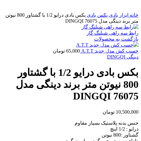
خانه
ابزار بادی
بکس بادی
بکس بادی درایو 1/2 با گشتاور 800 نیوتن
متر برند دینگی مدل 76075 DINGQI
رابط سه راهی شیلنگ گاز
بازگشت به محصولات
چسب کش مدل جدید A.T.T
65,000
تومان
دینگی DINGQI
بکس بادی درایو 1/2 با گشتاور
800 نیوتن متر برند دینگی مدل
76075 DINGQI
10,500,000
تومان
جنس بدنه پلاستیک بسیار مقاوم
درایو : 1/2 اینچ
گشتاور :800 نیوتن
دارای سیستم چپ گرد و راست گرد