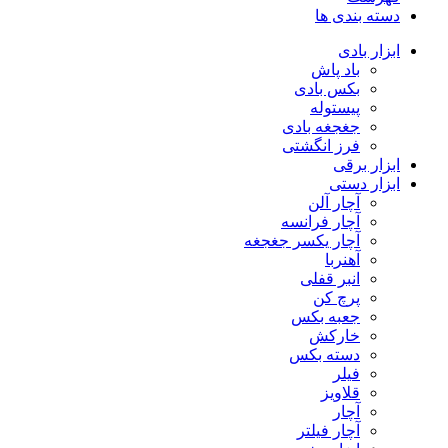
دسته بندی ها
ابزار بادی
باد پاش
بکس بادی
پیستوله
جغجغه بادی
فرز انگشتی
ابزار برقی
ابزار دستی
آچار آلن
آچار فرانسه
آچار یکسر جغجغه
آهنربا
انبر قفلی
پرچ کن
جعبه بکس
خارکش
دسته بکس
فیلر
قلاویز
آچار
آچار فیلتر