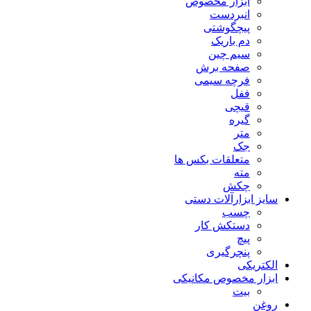
ابزار مخصوص
انبردست
پیچگوشتی
دم باریک
سیم چین
صفحه برش
فرچه سیمی
ففل
قیچی
گیره
متر
جک
متعلقات بکس ها
مته
چکش
سایز ابزارآلات دستی
چسب
دستکش کار
پیچ
پنچرگیری
الکتریکی
ابزار مخصوص مکانیکی
بیت
روغن