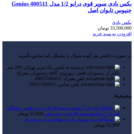
بکس بادی سوپر قوی درایو 1/2 مدل Genius 400511
جنیوس تایوان اصل
بکس بادی
33,500,000
تومان
افزودن به سبد خرید
در صورت داشتن هر گونه سوال یا مشکل باما تماس بگیرید
نرسیده به پلیس راه تبریز تهران، 200 متر
بالاتر از رستوران قصر، روبروی کافه رستوران معراج
تلفن همراه: 09027186633
تلفن تماس: 09027186633
پرفروش‌ها
رولپلاک
لبه دار 7 سانت(بسته 40 تایی) برند یاسر
55,000
تومان
دو شاخه نری مربع برق
52,800
تومان