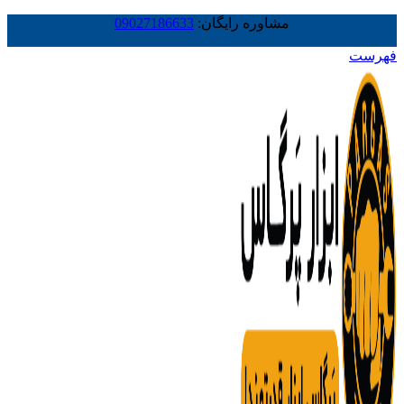
مشاوره رایگان:
09027186633
فهرست