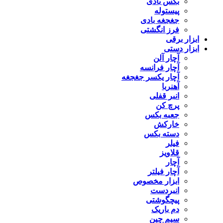
بکس بادی
پیستوله
جغجغه بادی
فرز انگشتی
ابزار برقی
ابزار دستی
آچار آلن
آچار فرانسه
آچار یکسر جغجغه
آهنربا
انبر قفلی
پرچ کن
جعبه بکس
خارکش
دسته بکس
فیلر
قلاویز
آچار
آچار فیلتر
ابزار مخصوص
انبردست
پیچگوشتی
دم باریک
سیم چین