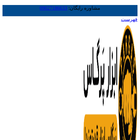
مشاوره رایگان:
09027186633
فهرست