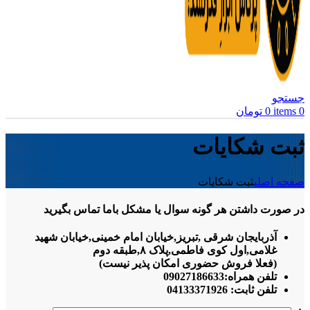
جستجو
0
items
0
تومان
ثبت شکایات
صفحه اصلی
ثبت شکایات
در صورت داشتن هر گونه سوال یا مشکل باما تماس بگیرید
آذربایجان شرقی ,تبریز,
خیابان امام خمینی,خیابان شهید
غلامی,اول کوی فاطمی,پلاک ۸,طبقه دوم
(فعلا فروش حضوری امکان پذیر نیست)
تلفن همراه:
09027186633
تلفن ثابت:
04133371926