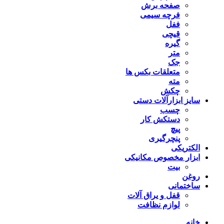
صفحه برش
فرچه سیمی
ففل
قیچی
گیره
متر
جک
متعلقات بکس ها
مته
چکش
سایز ابزارآلات دستی
چسب
دستکش کار
پیچ
پنچرگیری
الکتریکی
ابزار مخصوص مکانیکی
بیت
روغن
ساختمانی
قفل و یراق آلات
لوازم نظافت
خانه