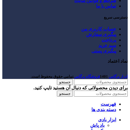
شرایط و قوانین سایت
تماس با ما
دسترسی سریع
حساب کاربری من
پیگیری سفارش
پرداخت
سبد خرید
پیگیری پستی
نماد اعتماد
ابزار پرگاس
1401
فروشگاه پرگاس
.تمامی حقوق محفوظ است.
جستجو
برای دیدن محصولاتی که دنبال آن هستید تایپ کنید.
جستجو
فهرست
دسته بندی ها
ابزار بادی
باد پاش