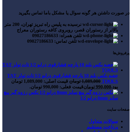
در صورت داشتن هر گونه سوال یا مشکل باما تماس بگیرید
نرسیده به پلیس راه تبریز تهران، 200 متر
بالاتر از رستوران قصر، روبروی کافه رستوران معراج
تلفن همراه: 09027186633
تلفن تماس: 09027186633
پرفروش‌ها
جعبه بکس بلند 10 پارچه فشارقوی درایو 1/2 تات تولز TAT
TOOLS
1,089,000
تومان
قیمت اصلی: 1,089,000 تومان
بود.
990,000
تومان
قیمت فعلی: 990,000 تومان.
بکس رزوه گیر پیچ
سایز 8mm درایو 1/2
صفحات سایت
سوالات متداول
پرداخت مستقیم