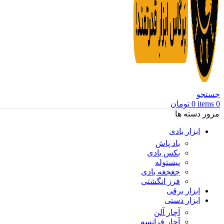
جستجو
0
items
0
تومان
مرور دسته ها
ابزار بادی
باد پاش
بکس بادی
پیستوله
جغجغه بادی
فرز انگشتی
ابزار برقی
ابزار دستی
آچار آلن
آچار فرانسه