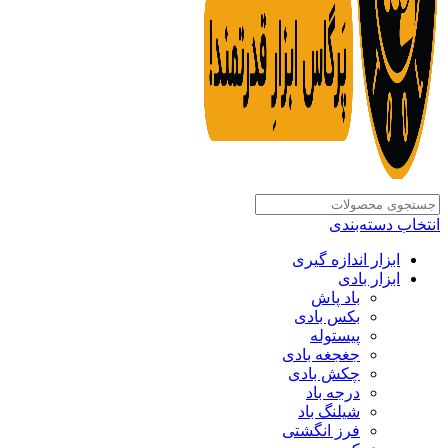
انتخاب دسته‌بندی
ابزار اندازه گیری
ابزار بادی
باد پاش
بکس بادی
پیستوله
جغجغه بادی
چکش بادی
درجه باد
شیلنگ باد
فرز انگشتی