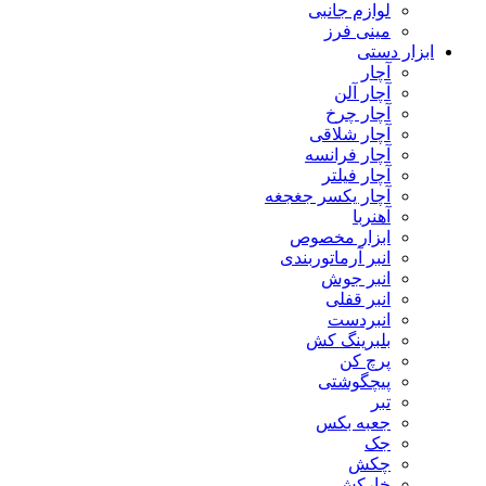
لوازم جانبی
مینی فرز
ابزار دستی
آچار
آچار آلن
آچار چرخ
آچار شلاقی
آچار فرانسه
آچار فیلتر
آچار یکسر جغجغه
آهنربا
ابزار مخصوص
انبر آرماتوربندی
انبر جوش
انبر قفلی
انبردست
بلبرینگ کش
پرچ کن
پیچگوشتی
تبر
جعبه بکس
جک
چکش
خارکش