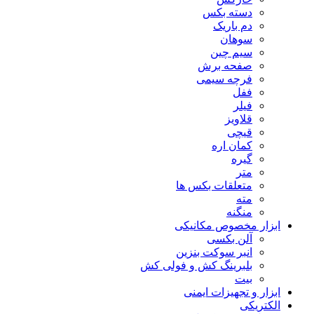
دسته بکس
دم باریک
سوهان
سیم چین
صفحه برش
فرچه سیمی
ففل
فیلر
قلاویز
قیچی
کمان اره
گیره
متر
متعلقات بکس ها
مته
منگنه
ابزار مخصوص مکانیکی
آلن بکسی
انبر سوکت بنزین
بلبرینگ کش و فولی کش
بیت
ابزار و تجهیزات ایمنی
الکتریکی