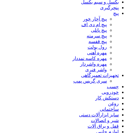
بکسل و سیم بکسل
پنچرگیری
پیچ
پیچ آچار خور
پیچ ام دی اف
پیچ پانلی
پیچ سرمته
پیچ قفسه
رول بولت
مهره آهنی
مهره کاسه نمددار
مهره واشردار
واشر فنری
تجهیزات تعمیرگاهی
سری گریس پمپ
چسب
خودرویی
دستکش کار
روغن
ساختمانی
سایز ابزارآلات دستی
شیر و اتصالات
قفل و یراق آلات
لوازم جانبی