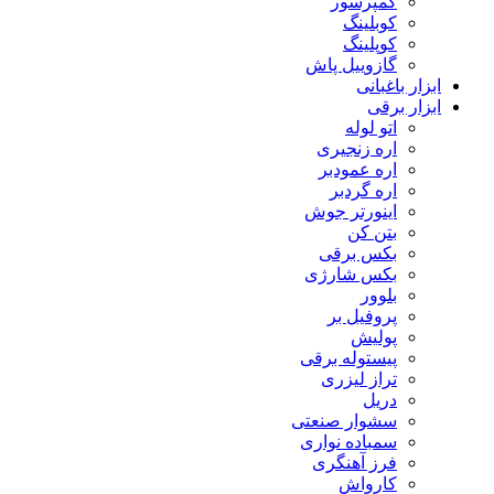
کمپرسور
کوبلینگ
کوپلینگ
گازوییل پاش
ابزار باغبانی
ابزار برقی
اتو لوله
اره زنجیری
اره عمودبر
اره گردبر
اینورتر جوش
بتن کن
بکس برقی
بکس شارژی
بلوور
پروفیل بر
پولیش
پیستوله برقی
تراز لیزری
دریل
سشوار صنعتی
سمباده نواری
فرز آهنگری
کارواش