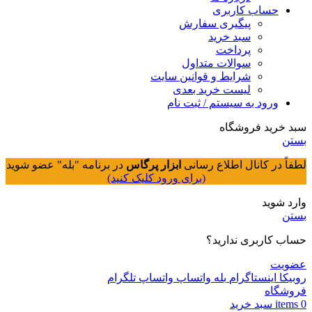
حساب کاربری
پیگیری سفارش
سبد خرید
پرداخت
سوالات متداول
شرایط و قوانین سایت
لیست خرید بعدی
ورود به سیستم / ثبت نام
سبد خرید فروشگاه
بستن
لطفاً در کانال اطلاع رسانی
ابزار پرگاس
در برنامه "بله" عضو شوید
(برای ورود کلیک کنید)
وارد شوید
بستن
حساب کاربری ندارید؟
عضویت
روبیکا
اینستاگرام
بله
واتساپ
واتساپ
تلگرام
فروشگاه
0
items
سبد خريد