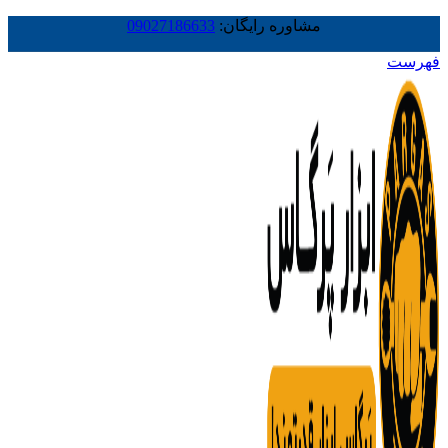
مشاوره رایگان:
09027186633
فهرست