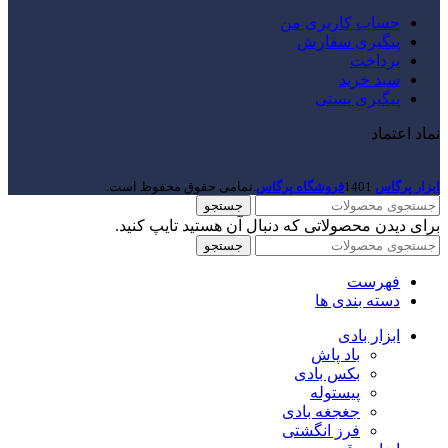
حساب کاربری من
پیگیری سفارش
پرداخت
سبد خرید
پیگیری پستی
نماد اعتماد
ابزار پرگاس
1401
فروشگاه پرگاس
.تمامی حقوق محفوظ است.
جستجو
برای دیدن محصولاتی که دنبال آن هستید تایپ کنید.
جستجو
فهرست
دسته بندی ها
ابزار بادی
باد پاش
بکس بادی
پیستوله
جغجغه بادی
فرز انگشتی