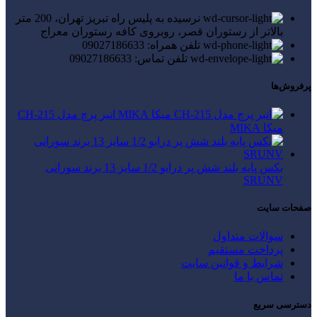
نرسیده به پلیس راه تبریز تهران، 200 متر
بالاتر از رستوران قصر، روبروی کافه رستوران معراج
تلفن همراه: 09027186633
تلفن تماس: 09027186633
پرفروش‌ها
انبر پرچ مدل CH-215
میکا MIKA
بکس پایه بلند شش پر درایو 1/2 سایز 13 برند سورانی
SRUNV
صفحات سایت
سوالات متداول
پرداخت مستقیم
شرایط و قوانین سایت
تماس با ما
دسترسی سریع