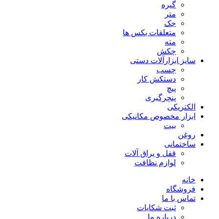
گیره
متر
جک
متعلقات بکس ها
مته
چکش
سایز ابزارآلات دستی
چسب
دستکش کار
پیچ
پنچرگیری
الکتریکی
ابزار مخصوص مکانیکی
بیت
روغن
ساختمانی
قفل و یراق آلات
لوازم نظافت
خانه
فروشگاه
تماس با ما
ثبت شکایات
درباره ما