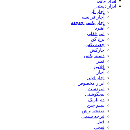
ابزار برقی
ابزار دستی
آچار آلن
آچار فرانسه
آچار یکسر جغجغه
آهنربا
انبر قفلی
پرچ کن
جعبه بکس
خارکش
دسته بکس
فیلر
قلاویز
آچار
آچار فیلتر
ابزار مخصوص
انبردست
پیچگوشتی
دم باریک
سیم چین
صفحه برش
فرچه سیمی
ففل
قیچی