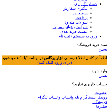
حساب کاربری
پیگیری سفارش
سبد خرید
پرداخت
سوالات متداول
شرایط و قوانین سایت
لیست خرید بعدی
ورود به سیستم / ثبت نام
سبد خرید فروشگاه
بستن
لطفاً در کانال اطلاع رسانی
ابزار پرگاس
در برنامه "بله" عضو شوید
(برای ورود کلیک کنید)
وارد شوید
بستن
حساب کاربری ندارید؟
عضویت
روبیکا
اینستاگرام
بله
واتساپ
واتساپ
تلگرام
فروشگاه
فیلترها