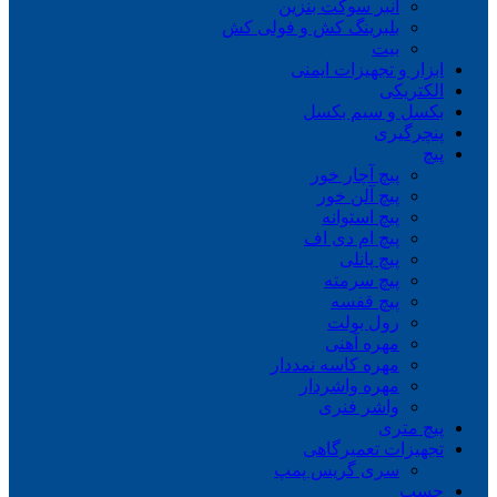
انبر سوکت بنزین
بلبرینگ کش و فولی کش
بیت
ابزار و تجهیزات ایمنی
الکتریکی
بکسل و سیم بکسل
پنچرگیری
پیچ
پیچ آچار خور
پیچ آلن خور
پیچ استوانه
پیچ ام دی اف
پیچ پانلی
پیچ سرمته
پیچ قفسه
رول بولت
مهره آهنی
مهره کاسه نمددار
مهره واشردار
واشر فنری
پیچ متری
تجهیزات تعمیرگاهی
سری گریس پمپ
چسب