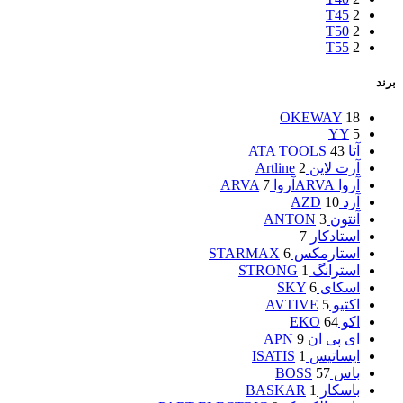
T45
2
T50
2
T55
2
برند
OKEWAY
18
YY
5
آتا ATA TOOLS
43
آرت لاین Artline
2
آروا ARVA
آروا ARVA
7
آزد AZD
10
آنتون ANTON
3
استادکار
7
استارمکس STARMAX
6
استرانگ STRONG
1
اسکای SKY
6
اکتیو AVTIVE
5
اکو EKO
64
ای پی ان APN
9
ایساتیس ISATIS
1
باس BOSS
57
باسکار BASKAR
1