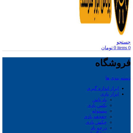
جستجو
0
items
0
تومان
فروشگاه
دسته بندی ها
ابزار اندازه گیری
ابزار بادی
باد پاش
بکس بادی
پیستوله
جغجغه بادی
چکش بادی
درجه باد