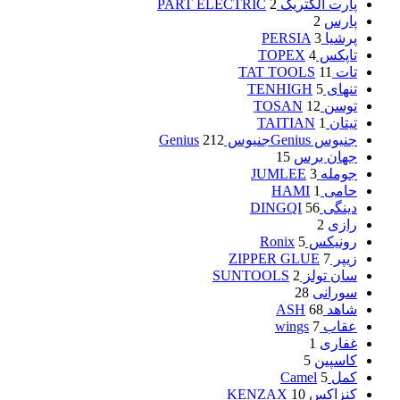
پارت الکتریک PART ELECTRIC
2
پارس
2
پرشیا PERSIA
3
تاپکس TOPEX
4
تات TAT TOOLS
11
تنهای TENHIGH
5
توسن TOSAN
12
تیتان TAITIAN
1
جنیوس Genius
جنیوس Genius
212
جهان برس
15
جومله JUMLEE
3
حامی HAMI
1
دینگی DINGQI
56
رازی
2
رونیکس Ronix
5
زیپر ZIPPER GLUE
7
سان تولز SUNTOOLS
2
سورانی
28
شاهد ASH
68
عقاب wings
7
غفاری
1
کاسپین
5
کمل Camel
5
کنزاکس KENZAX
10