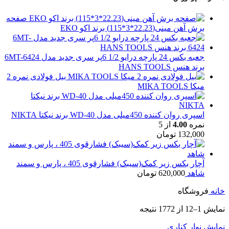
صفحه
برش آهن مینی(22.23*3*115) برند اکو EKO
جعبه بکس 24 پارچه درایو 1/2 6پر سری جدید مدل 6MT-6424
برند هنس HANS TOOLS
بیل فولادی نمره 2
میکا MIKA TOOLS
اسپری روان کننده 450میلی مدل WD-40 برند نیکتا NIKTA
نمره
4.00
از 5
132,000
تومان
آچار بکس زیر کمک(سیبک) فشارقوی 405 ، پارس و سمند
شاهد
620,000
تومان
خانه
فروشگاه
نمایش 1–12 از 1772 نتیجه
نمایش نوار کناری