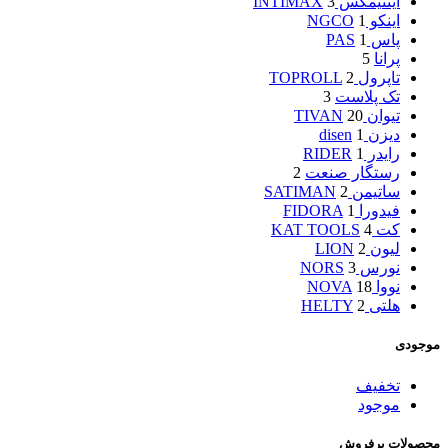
اینتیمکس INTIMAX
3
اینکو NGCO
1
پاس PAS
1
پرانا
5
تاپرول TOPROLL
2
تک پلاست
3
تیوان TIVAN
20
دیزن disen
1
رایدر RIDER
1
رستگار صنعت
2
ساتیمن SATIMAN
2
فیدورا FIDORA
1
کت KAT TOOLS
4
لیون LION
2
نورس NORS
3
نووا NOVA
18
هلتی HELTY
2
موجودی
تخفیف
موجود
محصولات پرفروش