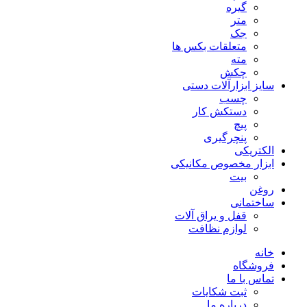
گیره
متر
جک
متعلقات بکس ها
مته
چکش
سایز ابزارآلات دستی
چسب
دستکش کار
پیچ
پنچرگیری
الکتریکی
ابزار مخصوص مکانیکی
بیت
روغن
ساختمانی
قفل و یراق آلات
لوازم نظافت
خانه
فروشگاه
تماس با ما
ثبت شکایات
درباره ما