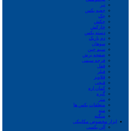
تبر
جعبه بکس
جک
چکش
خارکش
دسته بکس
دم باریک
سوهان
سیم چین
صفحه برش
فرچه سیمی
ففل
فیلر
قلاویز
قیچی
کمان اره
گیره
متر
متعلقات بکس ها
مته
منگنه
ابزار مخصوص مکانیکی
آلن بکسی