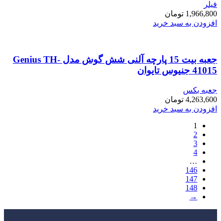
فیلر
1,966,800
تومان
افزودن به سبد خرید
جعبه بیت 15 پارچه آلنی شش گوش مدل Genius TH-
41015 جنیوس تایوان
جعبه بکس
4,263,600
تومان
افزودن به سبد خرید
1
2
3
4
…
146
147
148
→