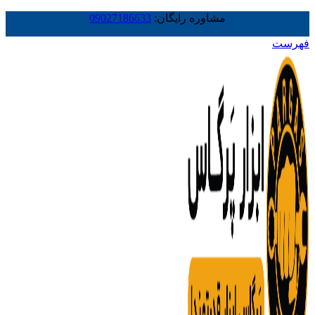
مشاوره رایگان:
09027186633
فهرست