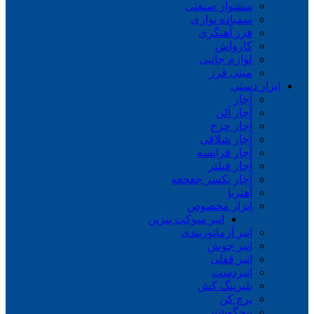
سشوار صنعتی
سمباده نواری
فرز آهنگری
کارواش
لوازم جانبی
مینی فرز
ابزار دستی
آچار
آچار آلن
آچار چرخ
آچار شلاقی
آچار فرانسه
آچار فیلتر
آچار یکسر جغجغه
آهنربا
ابزار مخصوص
انبر سوکت بنزین
انبر آرماتوربندی
انبر جوش
انبر قفلی
انبردست
بلبرینگ کش
پرچ کن
پیچگوشتی