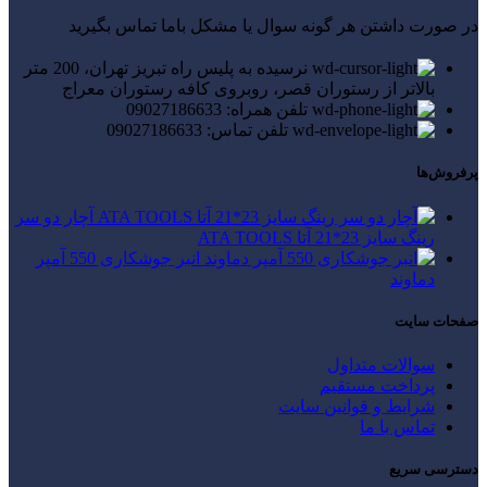
در صورت داشتن هر گونه سوال یا مشکل باما تماس بگیرید
نرسیده به پلیس راه تبریز تهران، 200 متر
بالاتر از رستوران قصر، روبروی کافه رستوران معراج
تلفن همراه: 09027186633
تلفن تماس: 09027186633
پرفروش‌ها
آچار دو سر
رینگ سایز 23*21 آتا ATA TOOLS
انبر جوشکاری 550 آمپر
دماوند
صفحات سایت
سوالات متداول
پرداخت مستقیم
شرایط و قوانین سایت
تماس با ما
دسترسی سریع