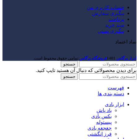
حساب کاربری من
پیگیری سفارش
پرداخت
سبد خرید
پیگیری پستی
نماد اعتماد
ابزار پرگاس
1401
فروشگاه پرگاس
.تمامی حقوق محفوظ است.
جستجو
برای دیدن محصولاتی که دنبال آن هستید تایپ کنید.
جستجو
فهرست
دسته بندی ها
ابزار بادی
باد پاش
بکس بادی
پیستوله
جغجغه بادی
فرز انگشتی