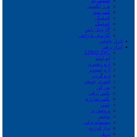
شیلنگ باد
فرز انگشتی
کمپرسور
کوبلینگ
کوپلینگ
گازوییل پاش
گازوییل پل=اش
ابزار باغبانی
ابزار برقی
LDKD TVC
اتو لوله
اره زنجیری
اره عمودبر
اره گردبر
اینورتر جوش
بتن کن
بکس برقی
بکس شارژی
بلوور
پروفیل بر
پولیش
پیستوله برقی
تراز لیزری
دریل