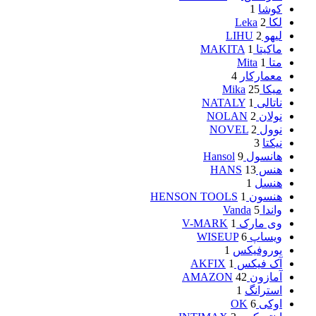
کوشا
1
لکا Leka
2
لیهو LIHU
2
ماکیتا MAKITA
1
متا Mita
1
معمارکار
4
میکا Mika
25
ناتالی NATALY
1
نولان NOLAN
2
نوول NOVEL
2
نیکتا
3
هانسول Hansol
9
هنس HANS
13
هنسل
1
هنسون HENSON TOOLS
1
واندا Vanda
5
وی مارک V-MARK
1
ویساپ WISEUP
6
یوروفیکس
1
آک فیکس AKFIX
1
آمازون AMAZON
42
استرانگ
1
اوکی OK
6