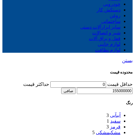
خودرویی
دستکش کار
روغن
ساختمانی
سایز ابزارآلات دستی
شیر و اتصالات
قفل و یراق آلات
لوازم جانبی
لوازم نظافت
بستن
محدوده قیمت
حداقل قیمت
حداكثر قيمت
صافی
رنگ
آبی
آبی
3
سفید
1
قرمز
3
مشکی
مشکی
5