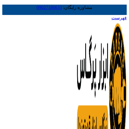
مشاوره رایگان:
09027186633
فهرست