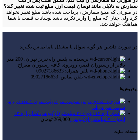
در صورتی که سفارشی را ثبت کنم، ممکن است پس از ثبت
سفارش به دلایلی مانند نوسان قیمت ارز، مبلغ ثبت شده تغییر کند؟
در صورتی که مبلغ سفارش ، پرداخت شده باشد مبلغ تغییر نخواهد
کرد ولی چنان که مبلغ را واریز نکرده باشد نوسانات قیمت با شما
هماهنگ خواهد شد.
در صورت داشتن هر گونه سوال یا مشکل باما تماس بگیرید
نرسیده به پلیس راه تبریز تهران، 200 متر
بالاتر از رستوران قصر، روبروی کافه رستوران معراج
تلفن همراه: 09027186633
تلفن تماس: 09027186633
پرفروش‌ها
سری 5 عددی برس
سیمی سر دریلی
کمان اره ۱۲
اینچ(۳۰۰ میلیمتر) اوکبونس
269,000
تومان
صفحات سایت