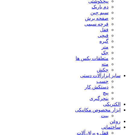
پیچگوشتی
دم باریک
سیم چین
صفحه برش
فرچه سیمی
ففل
قیچی
گیره
متر
جک
متعلقات بکس ها
مته
چکش
سایز ابزارآلات دستی
چسب
دستکش کار
پیچ
پنچرگیری
الکتریکی
ابزار مخصوص مکانیکی
بیت
روغن
ساختمانی
قفل و یراق آلات