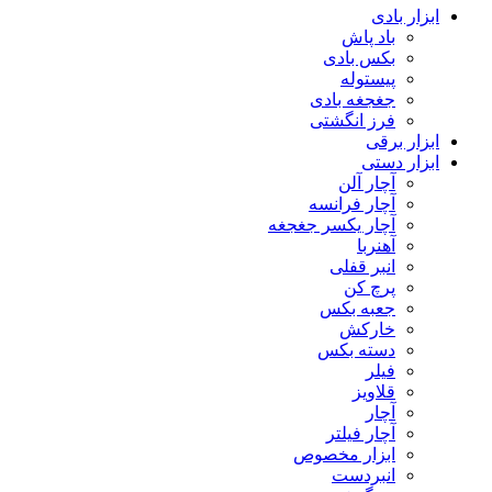
ابزار بادی
باد پاش
بکس بادی
پیستوله
جغجغه بادی
فرز انگشتی
ابزار برقی
ابزار دستی
آچار آلن
آچار فرانسه
آچار یکسر جغجغه
آهنربا
انبر قفلی
پرچ کن
جعبه بکس
خارکش
دسته بکس
فیلر
قلاویز
آچار
آچار فیلتر
ابزار مخصوص
انبردست