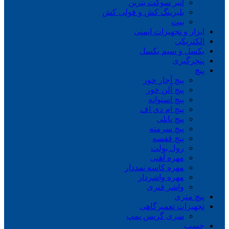
انبر سوکت بنزین
بلبرینگ کش و فولی کش
بیت
ابزار و تجهیزات ایمنی
الکتریکی
بکسل و سیم بکسل
پنچرگیری
پیچ
پیچ آچار خور
پیچ آلن خور
پیچ استوانه
پیچ ام دی اف
پیچ پانلی
پیچ سرمته
پیچ قفسه
رول بولت
مهره آهنی
مهره کاسه نمددار
مهره واشردار
واشر فنری
پیچ متری
تجهیزات تعمیرگاهی
سری گریس پمپ
چسب