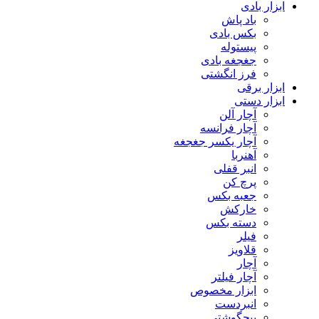
ابزار بادی
باد پاش
بکس بادی
پیستوله
جغجغه بادی
فرز انگشتی
ابزار برقی
ابزار دستی
آچار آلن
آچار فرانسه
آچار یکسر جغجغه
آهنربا
انبر قفلی
پرچ کن
جعبه بکس
خارکش
دسته بکس
فیلر
قلاویز
آچار
آچار فیلتر
ابزار مخصوص
انبردست
پیچگوشتی