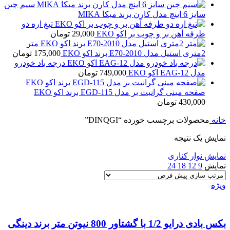
سیم چین
سایز 6 اینچ مدل کارن برند میکا MIKA
تیغ اره دو
طرفه آهن بر و چوب بر اکو EKO
29,000
تومان
متر
2متری استیل مدل E70-2010 برند اکو EKO
175,000
تومان
درجه باد خودرو
مدل EAG-12 اکو EKO
749,000
تومان
صفحه مینی گرانیت بر مدل EGD-115 برند اکو EKO
430,000
تومان
خانه
محصولات برچسب خورده “DINQGI”
نمایش یک نتیجه
نمایش نوار کناری
نمایش
9
12
18
24
ویژه
بکس بادی درایو 1/2 با گشتاور 800 نیوتن متر برند دینگی