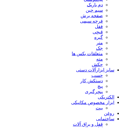
دم باریک
سیم چین
صفحه برش
فرچه سیمی
ففل
قیچی
گیره
متر
جک
متعلقات بکس ها
مته
چکش
سایز ابزارآلات دستی
چسب
دستکش کار
پیچ
پنچرگیری
الکتریکی
ابزار مخصوص مکانیکی
بیت
روغن
ساختمانی
قفل و یراق آلات