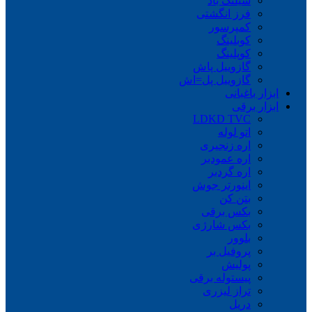
شیلنگ باد
فرز انگشتی
کمپرسور
کوبلینگ
کوپلینگ
گازوییل پاش
گازوییل پل=اش
ابزار باغبانی
ابزار برقی
LDKD TVC
اتو لوله
اره زنجیری
اره عمودبر
اره گردبر
اینورتر جوش
بتن کن
بکس برقی
بکس شارژی
بلوور
پروفیل بر
پولیش
پیستوله برقی
تراز لیزری
دریل