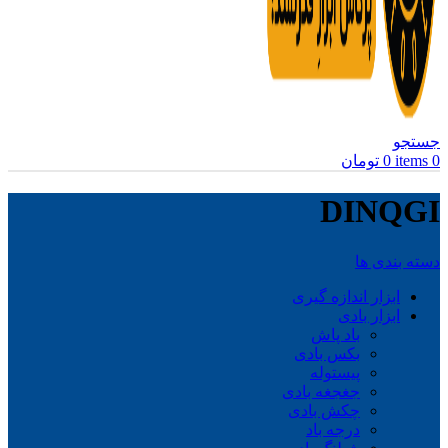
جستجو
0
items
0
تومان
DINQGI
دسته بندی ها
ابزار اندازه گیری
ابزار بادی
باد پاش
بکس بادی
پیستوله
جغجغه بادی
چکش بادی
درجه باد