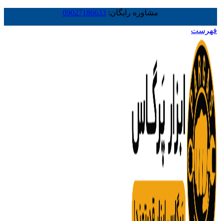
مشاوره رایگان:
09027186633
فهرست