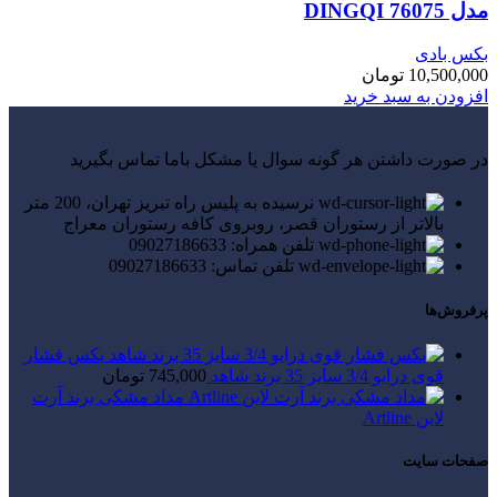
مدل 76075 DINGQI
بکس بادی
10,500,000
تومان
افزودن به سبد خرید
در صورت داشتن هر گونه سوال یا مشکل باما تماس بگیرید
نرسیده به پلیس راه تبریز تهران، 200 متر
بالاتر از رستوران قصر، روبروی کافه رستوران معراج
تلفن همراه: 09027186633
تلفن تماس: 09027186633
پرفروش‌ها
بکس فشار
قوی درایو 3/4 سایز 35 برند شاهد
745,000
تومان
مداد مشکی برند آرت
لاین Artline
صفحات سایت