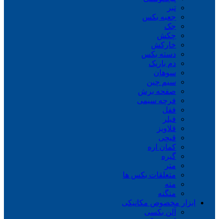
تبر
جعبه بکس
جک
چکش
خارکش
دسته بکس
دم باریک
سوهان
سیم چین
صفحه برش
فرچه سیمی
ففل
فیلر
قلاویز
قیچی
کمان اره
گیره
متر
متعلقات بکس ها
مته
منگنه
ابزار مخصوص مکانیکی
آلن بکسی