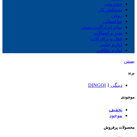
خودرویی
دستکش کار
روغن
ساختمانی
سایز ابزارآلات دستی
شیر و اتصالات
قفل و یراق آلات
لوازم جانبی
لوازم نظافت
بستن
برند
دینگی DINGQI
1
موجودی
تخفیف
موجود
محصولات پرفروش