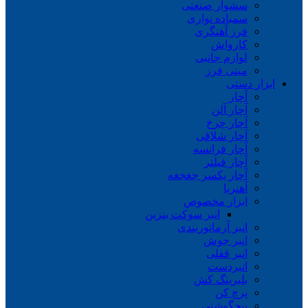
سشوار صنعتی
سمباده نواری
فرز آهنگری
کارواش
لوازم جانبی
مینی فرز
ابزار دستی
آچار
آچار آلن
آچار چرخ
آچار شلاقی
آچار فرانسه
آچار فیلتر
آچار یکسر جغجغه
آهنربا
ابزار مخصوص
انبر سوکت بنزین
انبر آرماتوربندی
انبر جوش
انبر قفلی
انبردست
بلبرینگ کش
پرچ کن
پیچگوشتی