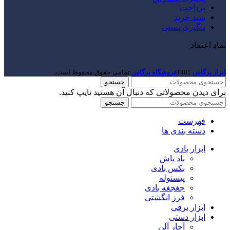
پرداخت
سبد خرید
پیگیری پستی
نماد اعتماد
ابزار پرگاس
1401
فروشگاه پرگاس
.تمامی حقوق محفوظ است.
جستجو
برای دیدن محصولاتی که دنبال آن هستید تایپ کنید.
جستجو
فهرست
دسته بندی ها
ابزار بادی
باد پاش
بکس بادی
پیستوله
جغجغه بادی
فرز انگشتی
ابزار برقی
ابزار دستی
آچار آلن