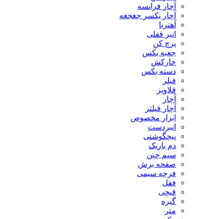
آچار فرانسه
آچار یکسر جغجغه
آهنربا
انبر قفلی
پرچ کن
جعبه بکس
خارکش
دسته بکس
فیلر
قلاویز
آچار
آچار فیلتر
ابزار مخصوص
انبردست
پیچگوشتی
دم باریک
سیم چین
صفحه برش
فرچه سیمی
ففل
قیچی
گیره
متر