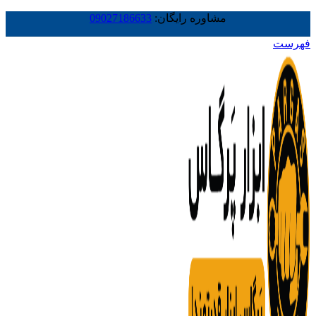
مشاوره رایگان:
09027186633
فهرست