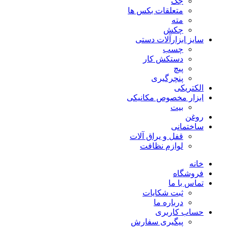
جک
متعلقات بکس ها
مته
چکش
سایز ابزارآلات دستی
چسب
دستکش کار
پیچ
پنچرگیری
الکتریکی
ابزار مخصوص مکانیکی
بیت
روغن
ساختمانی
قفل و یراق آلات
لوازم نظافت
خانه
فروشگاه
تماس با ما
ثبت شکایات
درباره ما
حساب کاربری
پیگیری سفارش