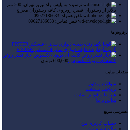
نرسیده به پلیس راه تبریز تهران، 200 متر
بالاتر از رستوران قصر، روبروی کافه رستوران معراج
تلفن همراه: 09027186633
تلفن تماس: 09027186633
پرفروش‌ها
گونیا نگهدارنده طبقه دیواری سایز 4 فیسکتر FIXTER
آچار فیلتر روغن
کاسه ای تویوتا / لکسوس
690,000
تومان
صفحات سایت
سوالات متداول
پرداخت مستقیم
شرایط و قوانین سایت
تماس با ما
دسترسی سریع
حساب کاربری من
پیگیری سفارش