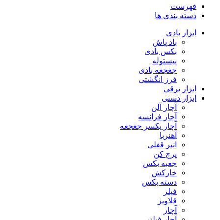
فهرست
دسته بندی ها
ابزار بادی
باد پاش
بکس بادی
پیستوله
جغجغه بادی
فرز انگشتی
ابزار برقی
ابزار دستی
آچار آلن
آچار فرانسه
آچار یکسر جغجغه
آهنربا
انبر قفلی
پرچ کن
جعبه بکس
خارکش
دسته بکس
فیلر
قلاویز
آچار
آچار فیلتر