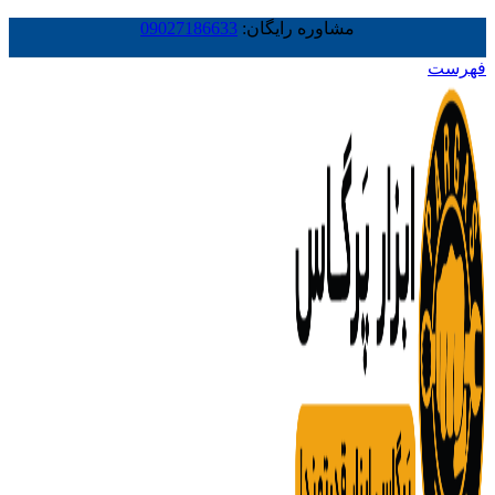
مشاوره رایگان:
09027186633
فهرست