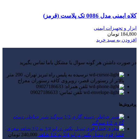
کلاه ایمنی مدل 0086 تک پلاست (قرمز)
ابزار و تجهیزات ایمنی
184,800
تومان
افزودن به سبد خرید
در صورت داشتن هر گونه سوال یا مشکل باما تماس بگیرید
نرسیده به پلیس راه تبریز تهران، 200 متر
بالاتر از رستوران قصر، روبروی کافه رستوران معراج
تلفن همراه: 09027186633
تلفن تماس: 09027186633
پرفروش‌ها
شیر حیاطی دسته
گازی 1/2 سوگند
مغزی
فشارقوی تبدیل بکس درایو 3/4 به 1/2 شاهد
240,000
تومان