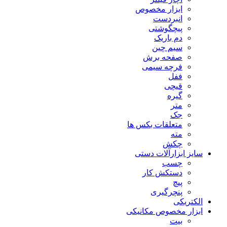
ابزار مخصوص
انبردست
پیچگوشتی
دم باریک
سیم چین
صفحه برش
فرچه سیمی
ففل
قیچی
گیره
متر
جک
متعلقات بکس ها
مته
چکش
سایز ابزارآلات دستی
چسب
دستکش کار
پیچ
پنچرگیری
الکتریکی
ابزار مخصوص مکانیکی
بیت