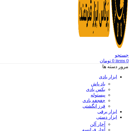
جستجو
0
items
0
تومان
مرور دسته ها
ابزار بادی
باد پاش
بکس بادی
پیستوله
جغجغه بادی
فرز انگشتی
ابزار برقی
ابزار دستی
آچار آلن
آچار فرانسه