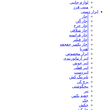
لوازم جانبی
مینی فرز
ابزار دستی
آچار
آچار آلن
آچار چرخ
آچار شلاقی
آچار فرانسه
آچار فیلتر
آچار یکسر جغجغه
آهنربا
ابزار مخصوص
انبر آرماتوربندی
انبر جوش
انبر قفلی
انبردست
بلبرینگ کش
پرچ کن
پیچگوشتی
تبر
جعبه بکس
جک
چکش
خارکش