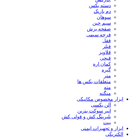
دسته بکس
دم باریک
سوهان
سیم چین
صفحه برش
فرچه سیمی
ففل
فیلر
قلاویز
قیچی
کمان اره
گیره
متر
متعلقات بکس ها
مته
منگنه
ابزار مخصوص مکانیکی
آلن بکسی
انبر سوکت بنزین
بلبرینگ کش و فولی کش
بیت
ابزار و تجهیزات ایمنی
الکتریکی