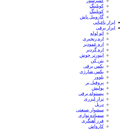
کمپرسور
کوبلینگ
کوپلینگ
گازوییل پاش
ابزار باغبانی
ابزار برقی
اتو لوله
اره زنجیری
اره عمودبر
اره گردبر
اینورتر جوش
بتن کن
بکس برقی
بکس شارژی
بلوور
پروفیل بر
پولیش
پیستوله برقی
تراز لیزری
دریل
سشوار صنعتی
سمباده نواری
فرز آهنگری
کارواش