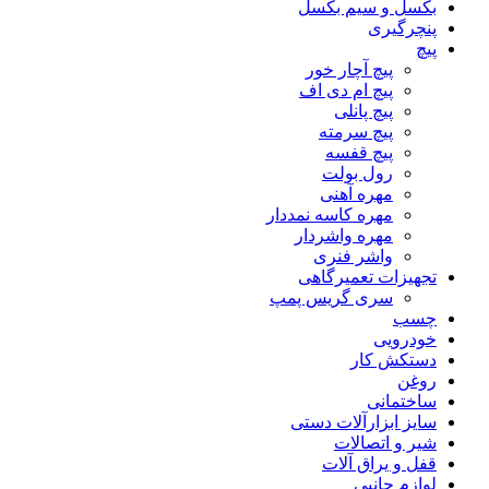
بکسل و سیم بکسل
پنچرگیری
پیچ
پیچ آچار خور
پیچ ام دی اف
پیچ پانلی
پیچ سرمته
پیچ قفسه
رول بولت
مهره آهنی
مهره کاسه نمددار
مهره واشردار
واشر فنری
تجهیزات تعمیرگاهی
سری گریس پمپ
چسب
خودرویی
دستکش کار
روغن
ساختمانی
سایز ابزارآلات دستی
شیر و اتصالات
قفل و یراق آلات
لوازم جانبی