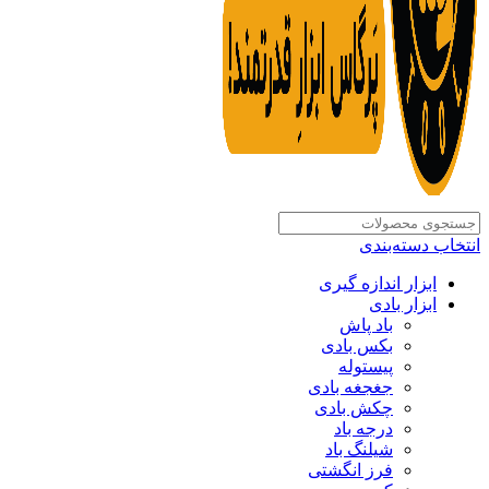
انتخاب دسته‌بندی
ابزار اندازه گیری
ابزار بادی
باد پاش
بکس بادی
پیستوله
جغجغه بادی
چکش بادی
درجه باد
شیلنگ باد
فرز انگشتی