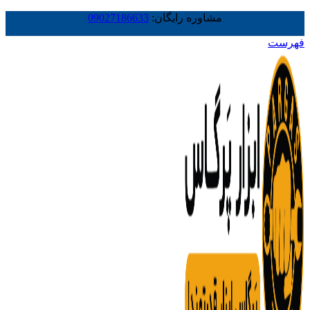
مشاوره رایگان:
09027186633
فهرست