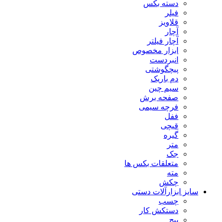
دسته بکس
فیلر
قلاویز
آچار
آچار فیلتر
ابزار مخصوص
انبردست
پیچگوشتی
دم باریک
سیم چین
صفحه برش
فرچه سیمی
ففل
قیچی
گیره
متر
جک
متعلقات بکس ها
مته
چکش
سایز ابزارآلات دستی
چسب
دستکش کار
پیچ