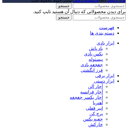
ابزار پرگاس
1401
فروشگاه پرگاس
.تمامی حقوق محفوظ است.
جستجو
برای دیدن محصولاتی که دنبال آن هستید تایپ کنید.
جستجو
فهرست
دسته بندی ها
ابزار بادی
باد پاش
بکس بادی
پیستوله
جغجغه بادی
فرز انگشتی
ابزار برقی
ابزار دستی
آچار آلن
آچار فرانسه
آچار یکسر جغجغه
آهنربا
انبر قفلی
پرچ کن
جعبه بکس
خارکش