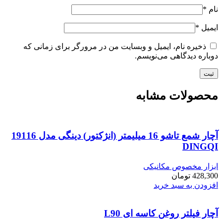
نام
*
ایمیل
*
ذخیره نام، ایمیل و وبسایت من در مرورگر برای زمانی که
دوباره دیدگاهی می‌نویسم.
محصولات مشابه
آچار شمع تاشو 16 میلیمتر (انژکتور) دینگی مدل 19116
DINGQI
ابزار مخصوص مکانیکی
428,300
تومان
افزودن به سبد خرید
آچار فیلتر روغن کاسه ای L90