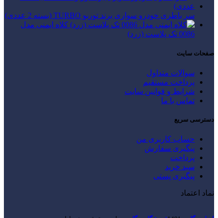
سر باطری خودرو سواری برند توربو TURBO (بسته 2 عددی)
کلاه ایمنی مدل
0086 تک پلاست (زرد)
صفحات سایت
سوالات متداول
پرداخت مستقیم
شرایط و قوانین سایت
تماس با ما
دسترسی سریع
حساب کاربری من
پیگیری سفارش
پرداخت
سبد خرید
پیگیری پستی
نماد اعتماد