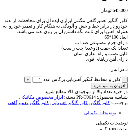
645,000
تومان
کاور گلگیر تعمیرگاهی مگنتی ابزاری ایده آل برای محافظت از بدنه
خودرو در برابر خط و خش و آلودگی به هنگام کار و تعمیر خودرو به
همراه آهنربا برای ثابت نگه داشتن آن بر روی بدنه می باشد.
ابعاد:100*65
دارای چرم مصنوعی ضد آب
تعداد: یک جفت (دوعدد/ چپ راست)
قابل نصب و راه اندازی آسان
دارای آهن رباهای قوی
3 در انبار
کاور و محافظ گلگیر آهنربایی پرگاس عدد
افزودن به سبد خرید
در خرید تعداد بالا از موجودی کالا مطلع شوید
(تماس)
شناسه محصول:
PR-T0614
دسته:
ابزار مخصوص مکانیکی
برچسب:
کاور گلگیر
,
کاور گلگیر آهنربایی
,
کاور گلگیر تعمیرگاهی
توضیحات تکمیلی
توضیحات تکمیلی
وزن
1000 گرم