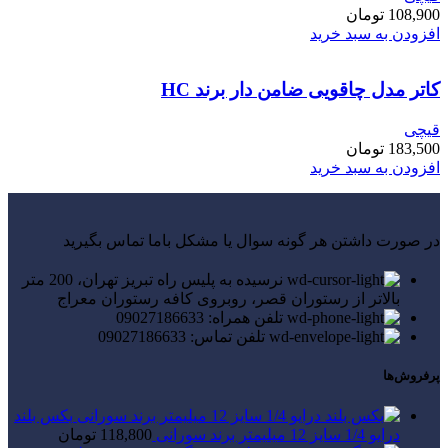
108,900
تومان
افزودن به سبد خرید
کاتر مدل چاقویی ضامن دار برند HC
قیچی
183,500
تومان
افزودن به سبد خرید
در صورت داشتن هر گونه سوال یا مشکل باما تماس بگیرید
نرسیده به پلیس راه تبریز تهران، 200 متر
بالاتر از رستوران قصر، روبروی کافه رستوران معراج
تلفن همراه: 09027186633
تلفن تماس: 09027186633
پرفروش‌ها
بکس بلند
درایو 1/4 سایز 12 میلیمتر برند سورانی
118,800
تومان