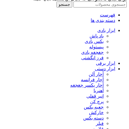
جستجو
فهرست
دسته بندی ها
ابزار بادی
باد پاش
بکس بادی
پیستوله
جغجغه بادی
فرز انگشتی
ابزار برقی
ابزار دستی
آچار آلن
آچار فرانسه
آچار یکسر جغجغه
آهنربا
انبر قفلی
پرچ کن
جعبه بکس
خارکش
دسته بکس
فیلر
قلاویز