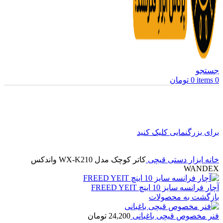
جستجو
0
items
0
تومان
برای بزرگنمایی کلیک کنید
خانه
ابزار دستی
قیچی
کاتر کوچک مدل WX-K210 واندکس
WANDEX
آچار فرانسه سایز 10 اینچ FREED YEIT
بازگشت به محصولات
فنر مخصوص قیچی باغبانی
24,200
تومان