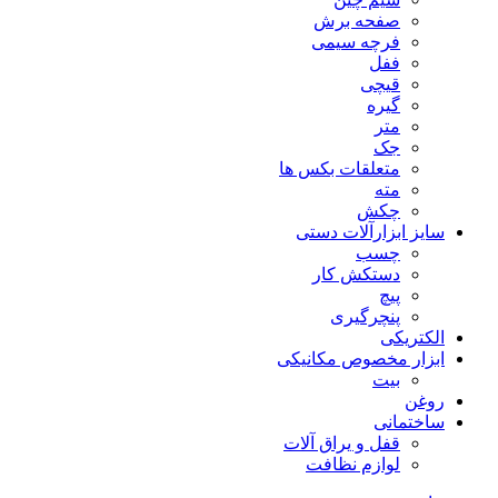
صفحه برش
فرچه سیمی
ففل
قیچی
گیره
متر
جک
متعلقات بکس ها
مته
چکش
سایز ابزارآلات دستی
چسب
دستکش کار
پیچ
پنچرگیری
الکتریکی
ابزار مخصوص مکانیکی
بیت
روغن
ساختمانی
قفل و یراق آلات
لوازم نظافت