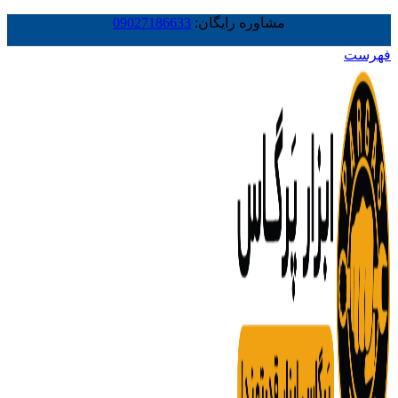
مشاوره رایگان:
09027186633
فهرست