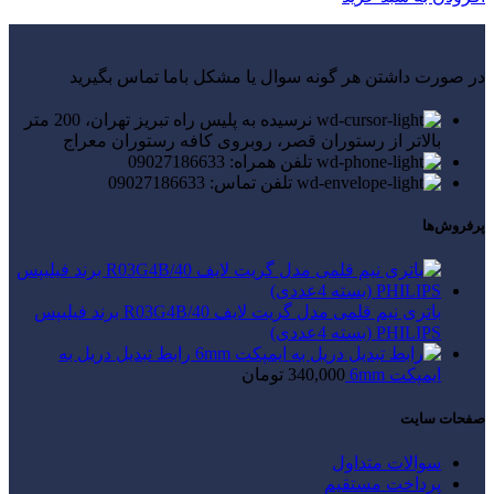
در صورت داشتن هر گونه سوال یا مشکل باما تماس بگیرید
نرسیده به پلیس راه تبریز تهران، 200 متر
بالاتر از رستوران قصر، روبروی کافه رستوران معراج
تلفن همراه: 09027186633
تلفن تماس: 09027186633
پرفروش‌ها
باتری نیم قلمی مدل گریت لایف R03G4B/40 برند فیلیپس
PHILIPS (بسته 4عددی)
رابط تبدیل دریل به
ایمپکت 6mm
340,000
تومان
صفحات سایت
سوالات متداول
پرداخت مستقیم