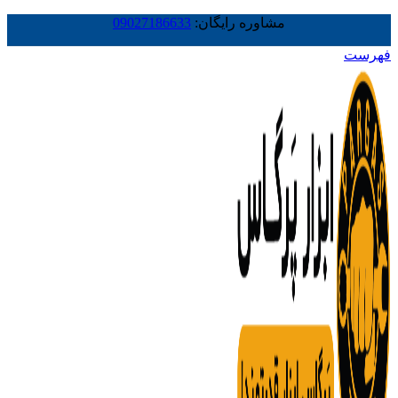
مشاوره رایگان:
09027186633
فهرست