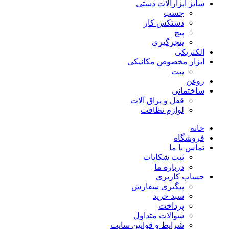
سایز ابزارآلات دستی
چسب
دستکش کار
پیچ
پنچرگیری
الکتریکی
ابزار مخصوص مکانیکی
بیت
روغن
ساختمانی
قفل و یراق آلات
لوازم نظافت
خانه
فروشگاه
تماس با ما
ثبت شکایات
درباره ما
حساب کاربری
پیگیری سفارش
سبد خرید
پرداخت
سوالات متداول
شرایط و قوانین سایت