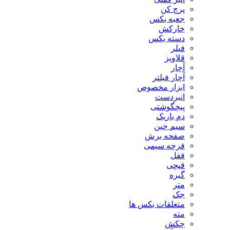
پرچ کن
جعبه بکس
خارکش
دسته بکس
فیلر
قلاویز
آچار
آچار فیلتر
ابزار مخصوص
انبردست
پیچگوشتی
دم باریک
سیم چین
صفحه برش
فرچه سیمی
ففل
قیچی
گیره
متر
جک
متعلقات بکس ها
مته
چکش