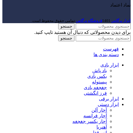
نماد اعتماد
ابزار پرگاس
1401
فروشگاه پرگاس
.تمامی حقوق محفوظ است.
جستجو
برای دیدن محصولاتی که دنبال آن هستید تایپ کنید.
جستجو
فهرست
دسته بندی ها
ابزار بادی
باد پاش
بکس بادی
پیستوله
جغجغه بادی
فرز انگشتی
ابزار برقی
ابزار دستی
آچار آلن
آچار فرانسه
آچار یکسر جغجغه
آهنربا
انبر قفلی