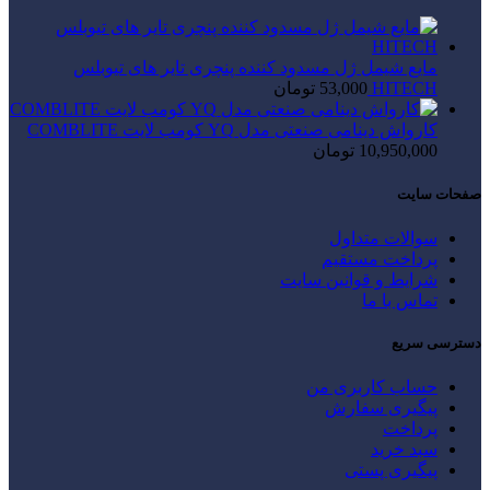
مایع شیمل ژل مسدود کننده پنچری تایر های تیوبلس
HITECH
53,000
تومان
کارواش دینامی صنعتی مدل YQ کومب لایت COMBLITE
10,950,000
تومان
صفحات سایت
سوالات متداول
پرداخت مستقیم
شرایط و قوانین سایت
تماس با ما
دسترسی سریع
حساب کاربری من
پیگیری سفارش
پرداخت
سبد خرید
پیگیری پستی