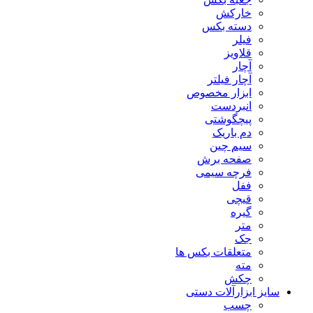
خارکش
دسته بکس
فیلر
قلاویز
آچار
آچار فیلتر
ابزار مخصوص
انبردست
پیچگوشتی
دم باریک
سیم چین
صفحه برش
فرچه سیمی
ففل
قیچی
گیره
متر
جک
متعلقات بکس ها
مته
چکش
سایز ابزارآلات دستی
چسب