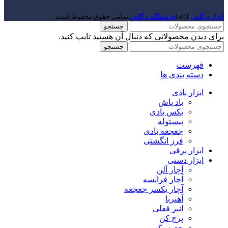
ابزار پرگاس
1401
فروشگاه پرگاس
.تمامی حقوق محفوظ است.
جستجو
برای دیدن محصولاتی که دنبال آن هستید تایپ کنید.
جستجو
فهرست
دسته بندی ها
ابزار بادی
باد پاش
بکس بادی
پیستوله
جغجغه بادی
فرز انگشتی
ابزار برقی
ابزار دستی
آچار آلن
آچار فرانسه
آچار یکسر جغجغه
آهنربا
انبر قفلی
پرچ کن
جعبه بکس