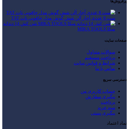
پرفروش‌ها
ست 8 عددی آچار آلن شش گوش مدل چاقویی تات TAT
شن کش 14 دندانه
میکا MIKA TOOLS
صفحات سایت
سوالات متداول
پرداخت مستقیم
شرایط و قوانین سایت
تماس با ما
دسترسی سریع
حساب کاربری من
پیگیری سفارش
پرداخت
سبد خرید
پیگیری پستی
نماد اعتماد