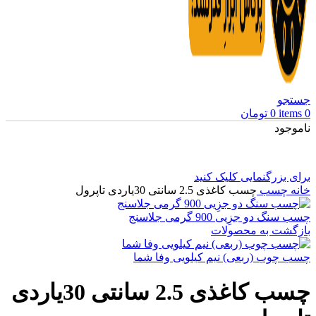
جستجو
0
items
0
تومان
ناموجود
برای بزرگنمایی کلیک کنید
خانه
چسب
چسب کاغذی 2.5 سانتی 30یاردی تاپرول
چسب سنگ دو جزِیی 900 گرمی جلاسنج
بازگشت به محصولات
چسب چوب (ربعی) نیم کیلویی وفا شما
چسب کاغذی 2.5 سانتی 30یاردی