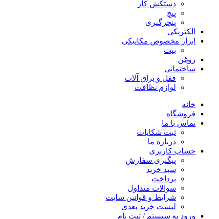
دستکش کار
پیچ
پنچرگیری
الکتریکی
ابزار مخصوص مکانیکی
بیت
روغن
ساختمانی
قفل و یراق آلات
لوازم نظافت
خانه
فروشگاه
تماس با ما
ثبت شکایات
درباره ما
حساب کاربری
پیگیری سفارش
سبد خرید
پرداخت
سوالات متداول
شرایط و قوانین سایت
لیست خرید بعدی
ورود به سیستم / ثبت نام