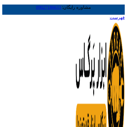
مشاوره رایگان:
09027186633
فهرست