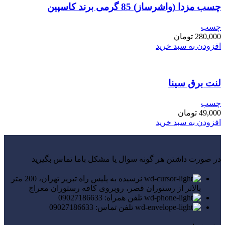
چسب مزدا (واشرساز) 85 گرمی برند کاسپین
چسب
280,000
تومان
افزودن به سبد خرید
لنت برق سینا
چسب
49,000
تومان
افزودن به سبد خرید
در صورت داشتن هر گونه سوال یا مشکل باما تماس بگیرید
نرسیده به پلیس راه تبریز تهران، 200 متر
بالاتر از رستوران قصر، روبروی کافه رستوران معراج
تلفن همراه: 09027186633
تلفن تماس: 09027186633