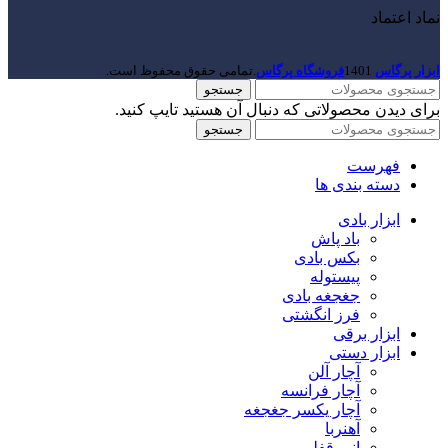
نماد اعتماد
ابزار پرگاس
1401
فروشگاه پرگاس
.تمامی حقوق محفوظ است.
جستجو
برای دیدن محصولاتی که دنبال آن هستید تایپ کنید.
جستجو
فهرست
دسته بندی ها
ابزار بادی
باد پاش
بکس بادی
پیستوله
جغجغه بادی
فرز انگشتی
ابزار برقی
ابزار دستی
آچار آلن
آچار فرانسه
آچار یکسر جغجغه
آهنربا
انبر قفلی