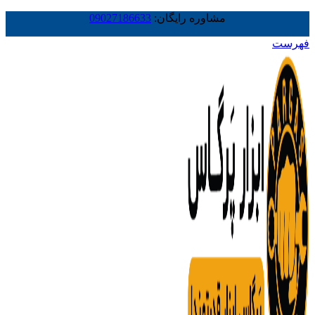
مشاوره رایگان:
09027186633
فهرست