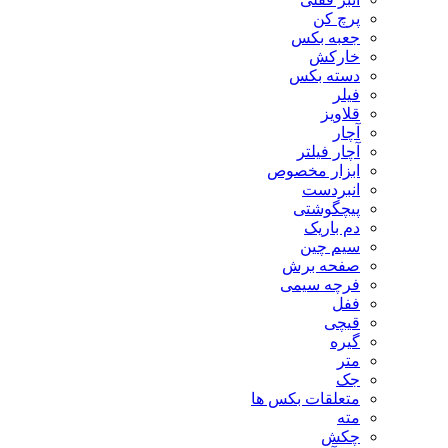
پرچ کن
جعبه بکس
خارکش
دسته بکس
فیلر
قلاویز
آچار
آچار فیلتر
ابزار مخصوص
انبردست
پیچگوشتی
دم باریک
سیم چین
صفحه برش
فرچه سیمی
ففل
قیچی
گیره
متر
جک
متعلقات بکس ها
مته
چکش