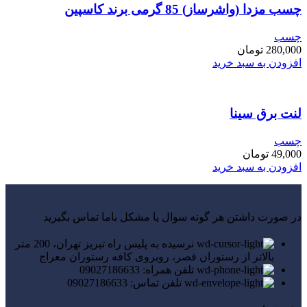
چسب مزدا (واشرساز) 85 گرمی برند کاسپین
چسب
280,000
تومان
افزودن به سبد خرید
لنت برق سینا
چسب
49,000
تومان
افزودن به سبد خرید
در صورت داشتن هر گونه سوال یا مشکل باما تماس بگیرید
نرسیده به پلیس راه تبریز تهران، 200 متر
بالاتر از رستوران قصر، روبروی کافه رستوران معراج
تلفن همراه: 09027186633
تلفن تماس: 09027186633