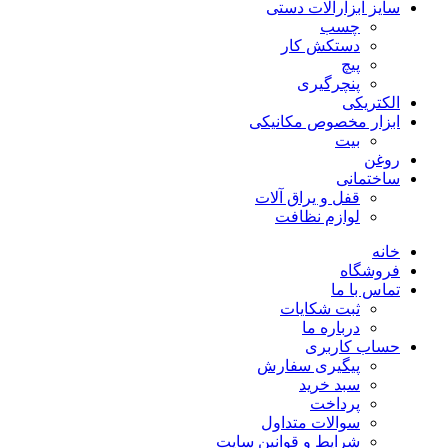
سایز ابزارآلات دستی
چسب
دستکش کار
پیچ
پنچرگیری
الکتریکی
ابزار مخصوص مکانیکی
بیت
روغن
ساختمانی
قفل و یراق آلات
لوازم نظافت
خانه
فروشگاه
تماس با ما
ثبت شکایات
درباره ما
حساب کاربری
پیگیری سفارش
سبد خرید
پرداخت
سوالات متداول
شرایط و قوانین سایت