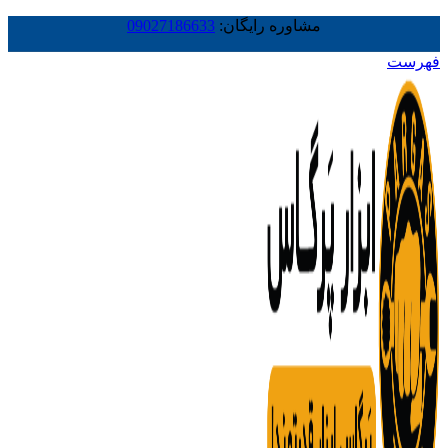
مشاوره رایگان:
09027186633
فهرست