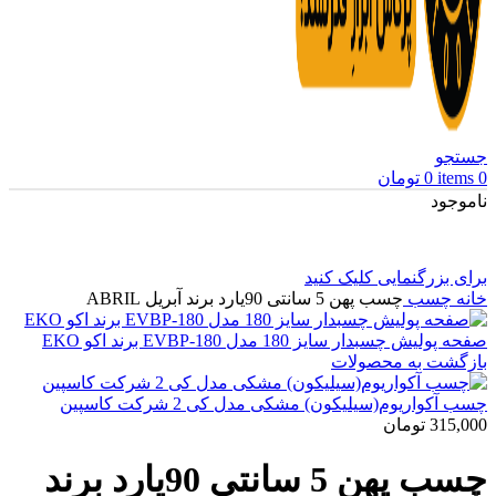
جستجو
0
items
0
تومان
ناموجود
برای بزرگنمایی کلیک کنید
خانه
چسب
چسب پهن 5 سانتی 90یارد برند آبریل ABRIL
صفحه پولیش چسبدار سایز 180 مدل EVBP-180 برند اکو EKO
بازگشت به محصولات
چسب آکواریوم(سیلیکون) مشکی مدل کی 2 شرکت کاسپین
315,000
تومان
چسب پهن 5 سانتی 90یارد برند