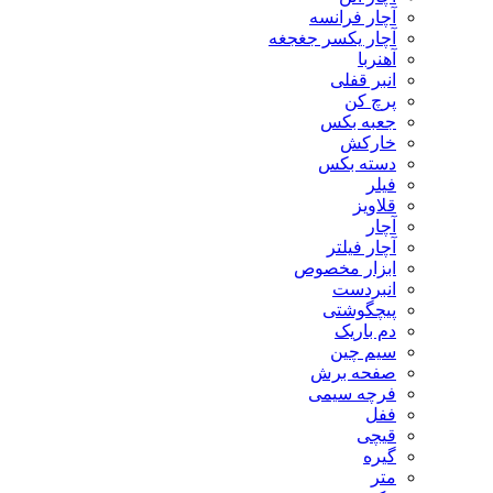
آچار فرانسه
آچار یکسر جغجغه
آهنربا
انبر قفلی
پرچ کن
جعبه بکس
خارکش
دسته بکس
فیلر
قلاویز
آچار
آچار فیلتر
ابزار مخصوص
انبردست
پیچگوشتی
دم باریک
سیم چین
صفحه برش
فرچه سیمی
ففل
قیچی
گیره
متر