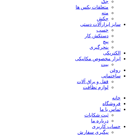
جک
متعلقات بکس ها
مته
چکش
سایز ابزارآلات دستی
چسب
دستکش کار
پیچ
پنچرگیری
الکتریکی
ابزار مخصوص مکانیکی
بیت
روغن
ساختمانی
قفل و یراق آلات
لوازم نظافت
خانه
فروشگاه
تماس با ما
ثبت شکایات
درباره ما
حساب کاربری
پیگیری سفارش