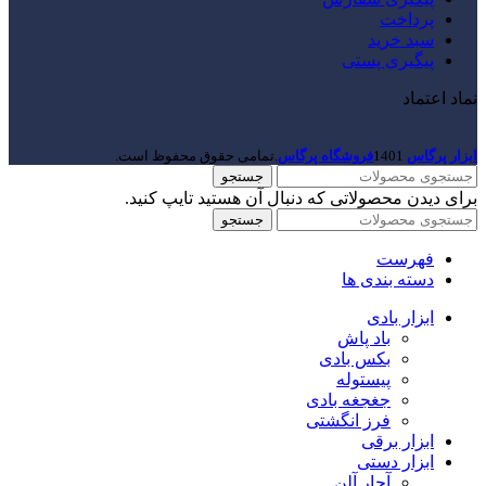
پرداخت
سبد خرید
پیگیری پستی
نماد اعتماد
ابزار پرگاس
1401
فروشگاه پرگاس
.تمامی حقوق محفوظ است.
جستجو
برای دیدن محصولاتی که دنبال آن هستید تایپ کنید.
جستجو
فهرست
دسته بندی ها
ابزار بادی
باد پاش
بکس بادی
پیستوله
جغجغه بادی
فرز انگشتی
ابزار برقی
ابزار دستی
آچار آلن