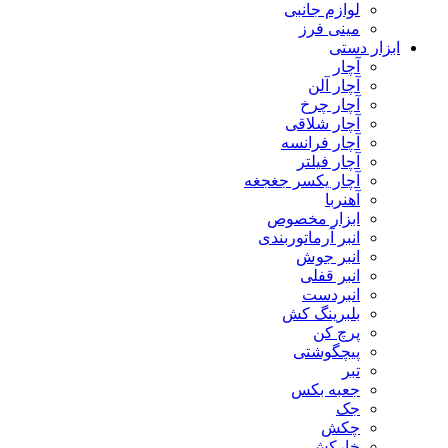
لوازم جانبی
مینی فرز
ابزار دستی
آچار
آچار آلن
آچار چرخ
آچار شلاقی
آچار فرانسه
آچار فیلتر
آچار یکسر جغجغه
آهنربا
ابزار مخصوص
انبر آرماتوربندی
انبر جوش
انبر قفلی
انبردست
بلبرینگ کش
پرچ کن
پیچگوشتی
تبر
جعبه بکس
جک
چکش
خارکش