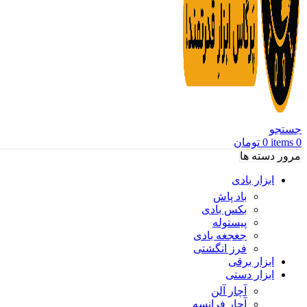
جستجو
0
items
0
تومان
مرور دسته ها
ابزار بادی
باد پاش
بکس بادی
پیستوله
جغجغه بادی
فرز انگشتی
ابزار برقی
ابزار دستی
آچار آلن
آچار فرانسه