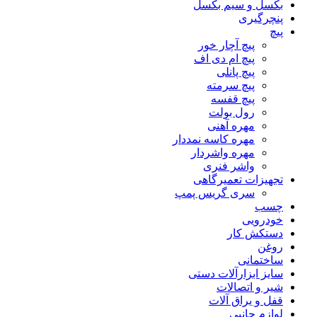
بکسل و سیم بکسل
پنچرگیری
پیچ
پیچ آچار خور
پیچ ام دی اف
پیچ پانلی
پیچ سرمته
پیچ قفسه
رول بولت
مهره آهنی
مهره کاسه نمددار
مهره واشردار
واشر فنری
تجهیزات تعمیرگاهی
سری گریس پمپ
چسب
خودرویی
دستکش کار
روغن
ساختمانی
سایز ابزارآلات دستی
شیر و اتصالات
قفل و یراق آلات
لوازم جانبی