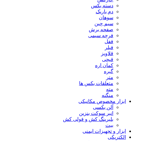
دسته بکس
دم باریک
سوهان
سیم چین
صفحه برش
فرچه سیمی
ففل
فیلر
قلاویز
قیچی
کمان اره
گیره
متر
متعلقات بکس ها
مته
منگنه
ابزار مخصوص مکانیکی
آلن بکسی
انبر سوکت بنزین
بلبرینگ کش و فولی کش
بیت
ابزار و تجهیزات ایمنی
الکتریکی