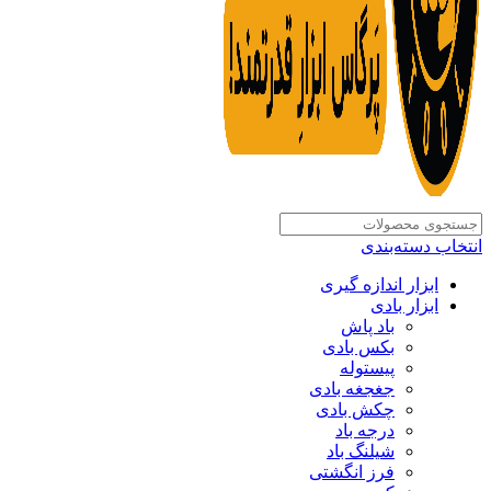
انتخاب دسته‌بندی
ابزار اندازه گیری
ابزار بادی
باد پاش
بکس بادی
پیستوله
جغجغه بادی
چکش بادی
درجه باد
شیلنگ باد
فرز انگشتی