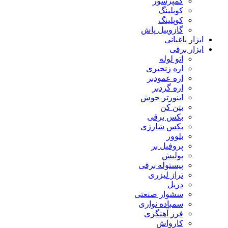
کمپرسور
کوبلینگ
کوپلینگ
گازوییل پاش
ابزار باغبانی
ابزار برقی
اتو لوله
اره زنجیری
اره عمودبر
اره گردبر
اینورتر جوش
بتن کن
بکس برقی
بکس شارژی
بلوور
پروفیل بر
پولیش
پیستوله برقی
تراز لیزری
دریل
سشوار صنعتی
سمباده نواری
فرز آهنگری
کارواش