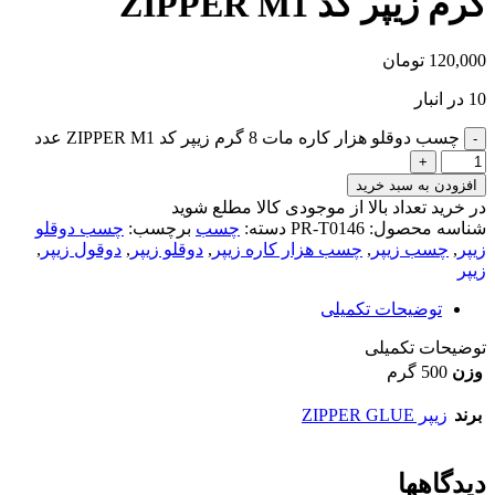
گرم زیپر کد ZIPPER M1
120,000
تومان
10 در انبار
چسب دوقلو هزار کاره مات 8 گرم زیپر کد ZIPPER M1 عدد
افزودن به سبد خرید
در خرید تعداد بالا از موجودی کالا مطلع شوید
(تماس)
شناسه محصول:
PR-T0146
دسته:
چسب
برچسب:
چسب دوقلو
زیپر
,
چسب زیپر
,
چسب هزار کاره زیپر
,
دوقلو زیپر
,
دوقول زیپر
,
زیپر
توضیحات تکمیلی
توضیحات تکمیلی
وزن
500 گرم
برند
زیپر ZIPPER GLUE
دیدگاهها