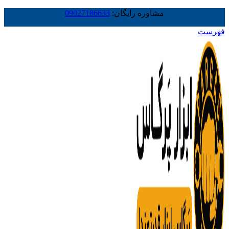
مشاوره رایگان:
09027186633
فهرست