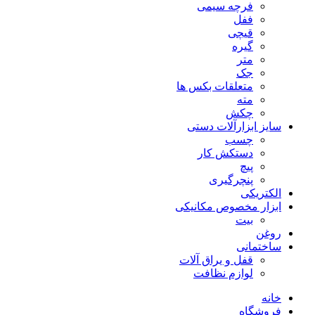
فرچه سیمی
ففل
قیچی
گیره
متر
جک
متعلقات بکس ها
مته
چکش
سایز ابزارآلات دستی
چسب
دستکش کار
پیچ
پنچرگیری
الکتریکی
ابزار مخصوص مکانیکی
بیت
روغن
ساختمانی
قفل و یراق آلات
لوازم نظافت
خانه
فروشگاه