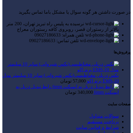
در صورت داشتن هر گونه سوال یا مشکل باما تماس بگیرید
نرسیده به پلیس راه تبریز تهران، 200 متر
بالاتر از رستوران قصر، روبروی کافه رستوران معراج
تلفن همراه: 09027186633
تلفن تماس: 09027186633
پرفروش‌ها
بکس دریلی مغناطیسی(بکس شیروانی) سایز 10 میلیمتر مدل
EMS-10 برند اکو
57,000
تومان
رابط تبدیل دریل به
ایمپکت 6mm
340,000
تومان
صفحات سایت
سوالات متداول
پرداخت مستقیم
شرایط و قوانین سایت
تماس با ما