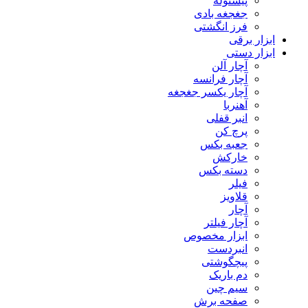
پیستوله
جغجغه بادی
فرز انگشتی
ابزار برقی
ابزار دستی
آچار آلن
آچار فرانسه
آچار یکسر جغجغه
آهنربا
انبر قفلی
پرچ کن
جعبه بکس
خارکش
دسته بکس
فیلر
قلاویز
آچار
آچار فیلتر
ابزار مخصوص
انبردست
پیچگوشتی
دم باریک
سیم چین
صفحه برش