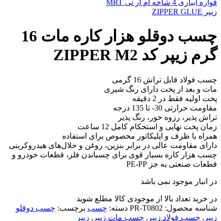
فواره آبیاری 4 شاخه ام آر تی MRT
زیپر ZIPPER GLUE
چسب دوقلو هزار کاره مات 16
گرم زیپر کد ZIPPER M2
چسب فولاد قابل تراش 16 گرمی
مات و بعد از پخت دارای رنگ شیری
پخت اولیه فقط در 2 دقیقه
مقاومت حرارتی 30- تا 135 درجه
تراش پذیر، رزوه خور، رنگ پذیر
زمان پخت نهایی و استحکام کامل 12 ساعت
همراه با ظرف و اپلیکاتور مخصوص برای استفاده
دارای مقاومت عالی در برابر بنزین، روغن و حلال‌های هیدروکربنی
چسب هزار کاره بسیار قوی برای چسباندن فلز، قطعات خودرو و
قطعات صنعتی به جز PE-PP
در انبار موجود نمی باشد
در خرید تعداد بالا از موجودی کالا مطلع شوید
(تماس)
شناسه محصول:
PR-T0802
دسته:
چسب
برچسب:
چسب دوقلو
زیپر
,
چسب فولاد زیپر
,
چسب مات زیپر
,
زیپر