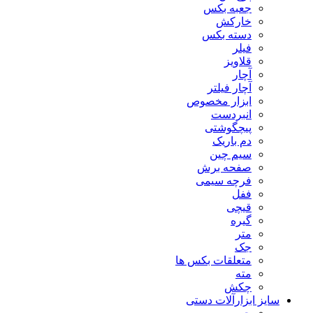
جعبه بکس
خارکش
دسته بکس
فیلر
قلاویز
آچار
آچار فیلتر
ابزار مخصوص
انبردست
پیچگوشتی
دم باریک
سیم چین
صفحه برش
فرچه سیمی
ففل
قیچی
گیره
متر
جک
متعلقات بکس ها
مته
چکش
سایز ابزارآلات دستی