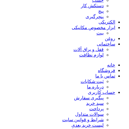
چسب
دستکش کار
پیچ
پنچرگیری
الکتریکی
ابزار مخصوص مکانیکی
بیت
روغن
ساختمانی
قفل و یراق آلات
لوازم نظافت
خانه
فروشگاه
تماس با ما
ثبت شکایات
درباره ما
حساب کاربری
پیگیری سفارش
سبد خرید
پرداخت
سوالات متداول
شرایط و قوانین سایت
لیست خرید بعدی