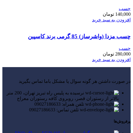
چسب
140,000
تومان
افزودن به سبد خرید
چسب مزدا (واشرساز) 85 گرمی برند کاسپین
چسب
280,000
تومان
افزودن به سبد خرید
در صورت داشتن هر گونه سوال یا مشکل باما تماس بگیرید
نرسیده به پلیس راه تبریز تهران، 200 متر
بالاتر از رستوران قصر، روبروی کافه رستوران معراج
تلفن همراه: 09027186633
تلفن تماس: 09027186633
پرفروش‌ها