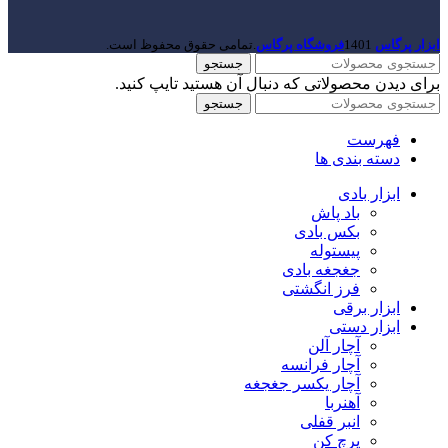
ابزار پرگاس
1401
فروشگاه پرگاس
.تمامی حقوق محفوظ است.
جستجو
برای دیدن محصولاتی که دنبال آن هستید تایپ کنید.
جستجو
فهرست
دسته بندی ها
ابزار بادی
باد پاش
بکس بادی
پیستوله
جغجغه بادی
فرز انگشتی
ابزار برقی
ابزار دستی
آچار آلن
آچار فرانسه
آچار یکسر جغجغه
آهنربا
انبر قفلی
پرچ کن