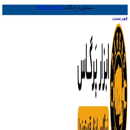
مشاوره رایگان:
09027186633
فهرست