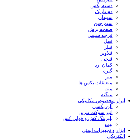
دسته بکس
دم باریک
سوهان
سیم چین
صفحه برش
فرچه سیمی
ففل
فیلر
قلاویز
قیچی
کمان اره
گیره
متر
متعلقات بکس ها
مته
منگنه
ابزار مخصوص مکانیکی
آلن بکسی
انبر سوکت بنزین
بلبرینگ کش و فولی کش
بیت
ابزار و تجهیزات ایمنی
الکتریکی