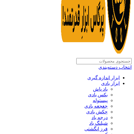
انتخاب دسته‌بندی
ابزار اندازه گیری
ابزار بادی
باد پاش
بکس بادی
پیستوله
جغجغه بادی
چکش بادی
درجه باد
شیلنگ باد
فرز انگشتی