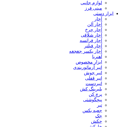
لوازم جانبی
مینی فرز
ابزار دستی
آچار
آچار آلن
آچار چرخ
آچار شلاقی
آچار فرانسه
آچار فیلتر
آچار یکسر جغجغه
آهنربا
ابزار مخصوص
انبر آرماتوربندی
انبر جوش
انبر قفلی
انبردست
بلبرینگ کش
پرچ کن
پیچگوشتی
تبر
جعبه بکس
جک
چکش
خارکش