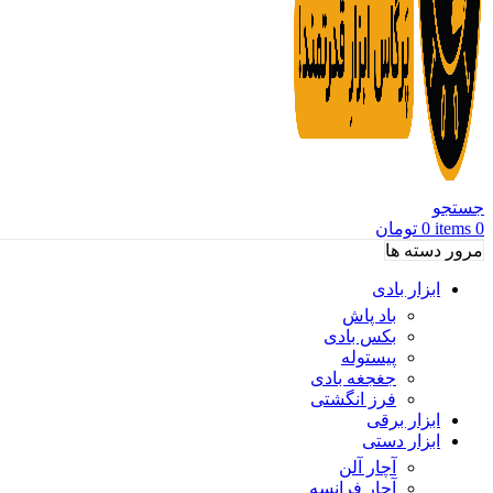
جستجو
0
items
0
تومان
مرور دسته ها
ابزار بادی
باد پاش
بکس بادی
پیستوله
جغجغه بادی
فرز انگشتی
ابزار برقی
ابزار دستی
آچار آلن
آچار فرانسه