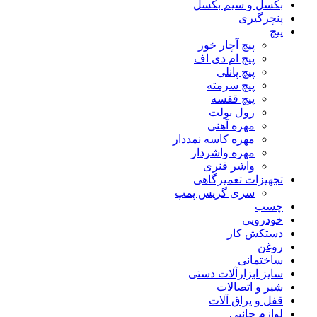
بکسل و سیم بکسل
پنچرگیری
پیچ
پیچ آچار خور
پیچ ام دی اف
پیچ پانلی
پیچ سرمته
پیچ قفسه
رول بولت
مهره آهنی
مهره کاسه نمددار
مهره واشردار
واشر فنری
تجهیزات تعمیرگاهی
سری گریس پمپ
چسب
خودرویی
دستکش کار
روغن
ساختمانی
سایز ابزارآلات دستی
شیر و اتصالات
قفل و یراق آلات
لوازم جانبی