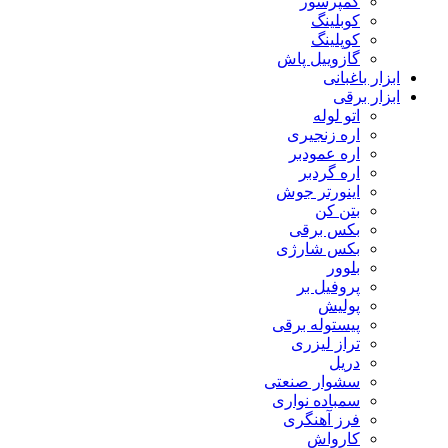
کمپرسور
کوبلینگ
کوپلینگ
گازوییل پاش
ابزار باغبانی
ابزار برقی
اتو لوله
اره زنجیری
اره عمودبر
اره گردبر
اینورتر جوش
بتن کن
بکس برقی
بکس شارژی
بلوور
پروفیل بر
پولیش
پیستوله برقی
تراز لیزری
دریل
سشوار صنعتی
سمباده نواری
فرز آهنگری
کارواش