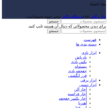
نماد اعتماد
ابزار پرگاس
1401
فروشگاه پرگاس
.تمامی حقوق محفوظ است.
جستجو
برای دیدن محصولاتی که دنبال آن هستید تایپ کنید.
جستجو
فهرست
دسته بندی ها
ابزار بادی
باد پاش
بکس بادی
پیستوله
جغجغه بادی
فرز انگشتی
ابزار برقی
ابزار دستی
آچار آلن
آچار فرانسه
آچار یکسر جغجغه
آهنربا
انبر قفلی