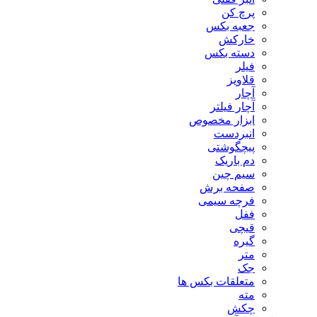
پرچ کن
جعبه بکس
خارکش
دسته بکس
فیلر
قلاویز
آچار
آچار فیلتر
ابزار مخصوص
انبردست
پیچگوشتی
دم باریک
سیم چین
صفحه برش
فرچه سیمی
ففل
قیچی
گیره
متر
جک
متعلقات بکس ها
مته
چکش