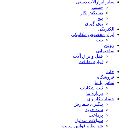
سایز ابزارآلات دستی
چسب
دستکش کار
پیچ
پنچرگیری
الکتریکی
ابزار مخصوص مکانیکی
بیت
روغن
ساختمانی
قفل و یراق آلات
لوازم نظافت
خانه
فروشگاه
تماس با ما
ثبت شکایات
درباره ما
حساب کاربری
پیگیری سفارش
سبد خرید
پرداخت
سوالات متداول
شرایط و قوانین سایت