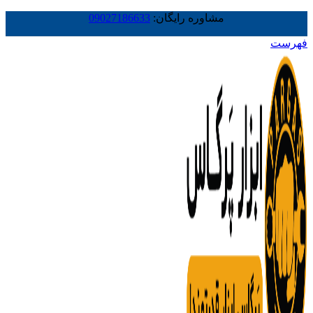
مشاوره رایگان:
09027186633
فهرست