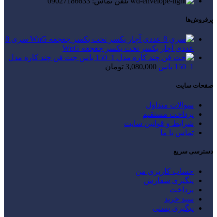
تلفن تماس: 09027186633
پرفروش‌ها
سری 8
عددی آچار یکسر تخت یکسر جغجغه WnG
جت فن چند کاره مدل
1_150 باس
3,080,000
تومان
صفحات سایت
سوالات متداول
پرداخت مستقیم
شرایط و قوانین سایت
تماس با ما
دسترسی سریع
حساب کاربری من
پیگیری سفارش
پرداخت
سبد خرید
پیگیری پستی