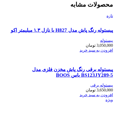
محصولات مشابه
تازه
پیستوله رنگ پاش مدل H827 با نازل ۱.۳ میلیمتر اکو
پیستوله
3,050,000
تومان
افزودن به سبد خرید
پیستوله برقی رنگ پاش مخزن فلزی مدل
BS123JY289-5 باس BOOS
پیستوله برقی
3,650,000
تومان
افزودن به سبد خرید
ویژه