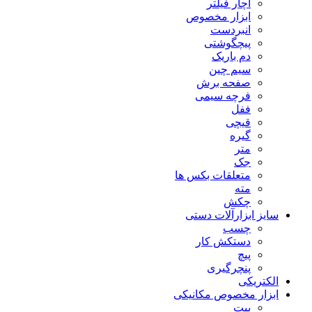
آچار فیلتر
ابزار مخصوص
انبردست
پیچگوشتی
دم باریک
سیم چین
صفحه برش
فرچه سیمی
ففل
قیچی
گیره
متر
جک
متعلقات بکس ها
مته
چکش
سایز ابزارآلات دستی
چسب
دستکش کار
پیچ
پنچرگیری
الکتریکی
ابزار مخصوص مکانیکی
بیت