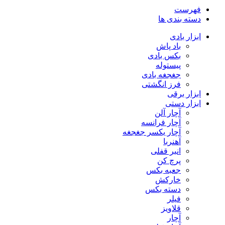
فهرست
دسته بندی ها
ابزار بادی
باد پاش
بکس بادی
پیستوله
جغجغه بادی
فرز انگشتی
ابزار برقی
ابزار دستی
آچار آلن
آچار فرانسه
آچار یکسر جغجغه
آهنربا
انبر قفلی
پرچ کن
جعبه بکس
خارکش
دسته بکس
فیلر
قلاویز
آچار