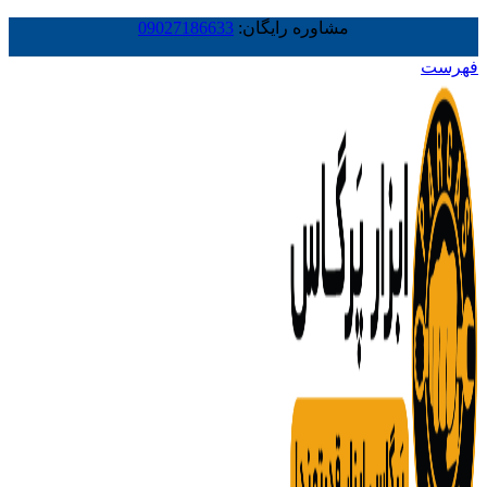
مشاوره رایگان:
09027186633
فهرست