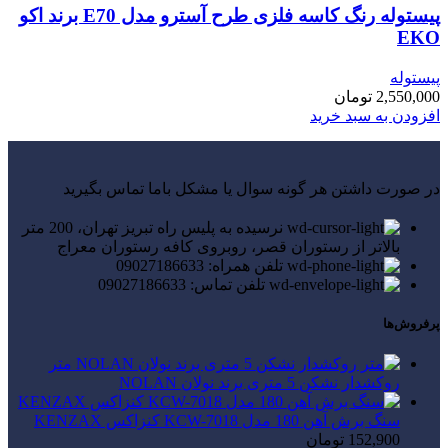
پیستوله رنگ کاسه فلزی طرح آسترو مدل E70 برند اکو
EKO
پیستوله
2,550,000
تومان
افزودن به سبد خرید
در صورت داشتن هر گونه سوال یا مشکل باما تماس بگیرید
نرسیده به پلیس راه تبریز تهران، 200 متر
بالاتر از رستوران قصر، روبروی کافه رستوران معراج
تلفن همراه: 09027186633
تلفن تماس: 09027186633
پرفروش‌ها
متر
روکشدار نشکن 5 متری برند نولان NOLAN
سنگ برش آهن 180 مدل KCW-7018 کنزاکس KENZAX
152,900
تومان