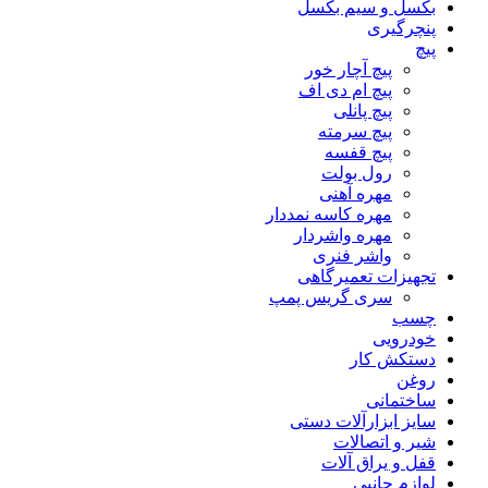
بکسل و سیم بکسل
پنچرگیری
پیچ
پیچ آچار خور
پیچ ام دی اف
پیچ پانلی
پیچ سرمته
پیچ قفسه
رول بولت
مهره آهنی
مهره کاسه نمددار
مهره واشردار
واشر فنری
تجهیزات تعمیرگاهی
سری گریس پمپ
چسب
خودرویی
دستکش کار
روغن
ساختمانی
سایز ابزارآلات دستی
شیر و اتصالات
قفل و یراق آلات
لوازم جانبی