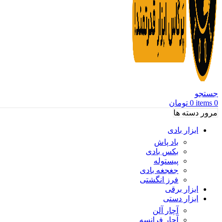
جستجو
0
items
0
تومان
مرور دسته ها
ابزار بادی
باد پاش
بکس بادی
پیستوله
جغجغه بادی
فرز انگشتی
ابزار برقی
ابزار دستی
آچار آلن
آچار فرانسه