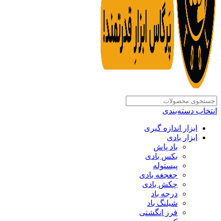
انتخاب دسته‌بندی
ابزار اندازه گیری
ابزار بادی
باد پاش
بکس بادی
پیستوله
جغجغه بادی
چکش بادی
درجه باد
شیلنگ باد
فرز انگشتی