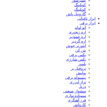
کمپرسور
کوبلینگ
کوپلینگ
گازوییل پاش
ابزار باغبانی
ابزار برقی
اتو لوله
اره زنجیری
اره عمودبر
اره گردبر
اینورتر جوش
بتن کن
بکس برقی
بکس شارژی
بلوور
پروفیل بر
پولیش
پیستوله برقی
تراز لیزری
دریل
سشوار صنعتی
سمباده نواری
فرز آهنگری
کارواش