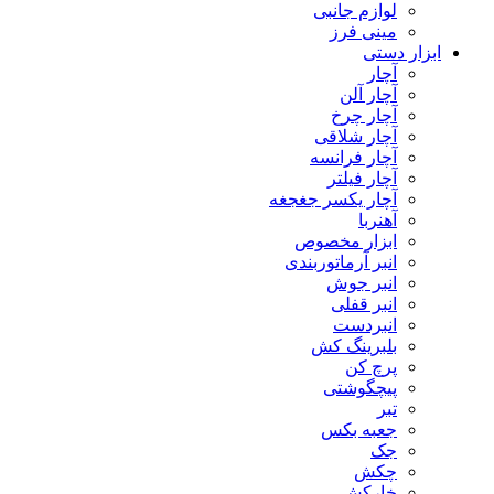
لوازم جانبی
مینی فرز
ابزار دستی
آچار
آچار آلن
آچار چرخ
آچار شلاقی
آچار فرانسه
آچار فیلتر
آچار یکسر جغجغه
آهنربا
ابزار مخصوص
انبر آرماتوربندی
انبر جوش
انبر قفلی
انبردست
بلبرینگ کش
پرچ کن
پیچگوشتی
تبر
جعبه بکس
جک
چکش
خارکش