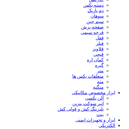
دسته بکس
دم باریک
سوهان
سیم چین
صفحه برش
فرچه سیمی
ففل
فیلر
قلاویز
قیچی
کمان اره
گیره
متر
متعلقات بکس ها
مته
منگنه
ابزار مخصوص مکانیکی
آلن بکسی
انبر سوکت بنزین
بلبرینگ کش و فولی کش
بیت
ابزار و تجهیزات ایمنی
الکتریکی