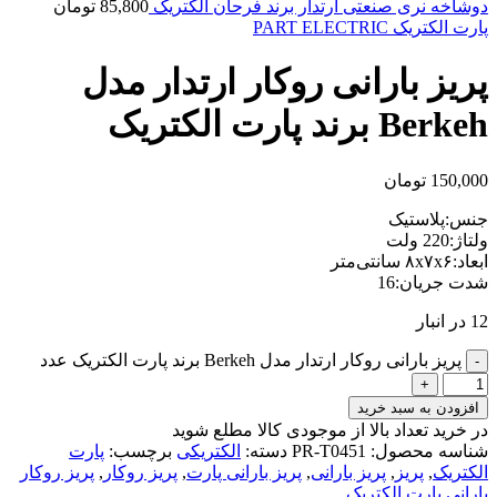
دوشاخه نری صنعتی ارتدار برند فرحان الکتریک
85,800
تومان
پارت الکتریک PART ELECTRIC
پریز بارانی روکار ارتدار مدل
Berkeh برند پارت الکتریک
150,000
تومان
جنس:پلاستیک
ولتاژ:220 ولت
ابعاد:۸x۷x۶ سانتی‌متر
شدت جریان:16
12 در انبار
پریز بارانی روکار ارتدار مدل Berkeh برند پارت الکتریک عدد
افزودن به سبد خرید
در خرید تعداد بالا از موجودی کالا مطلع شوید
(تماس)
شناسه محصول:
PR-T0451
دسته:
الکتریکی
برچسب:
پارت
الکتریک
,
پریز
,
پریز بارانی
,
پریز بارانی پارت
,
پریز روکار
,
پریز روکار
بارانی پارت الکتریک