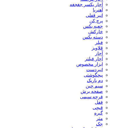
آچار یکسر جغجغه
آهنربا
انبر قفلی
پرچ کن
جعبه بکس
خارکش
دسته بکس
فیلر
قلاویز
آچار
آچار فیلتر
ابزار مخصوص
انبردست
پیچگوشتی
دم باریک
سیم چین
صفحه برش
فرچه سیمی
ففل
قیچی
گیره
متر
جک