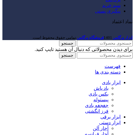
سبد خرید
پیگیری پستی
نماد اعتماد
ابزار پرگاس
1401
فروشگاه پرگاس
.تمامی حقوق محفوظ است.
جستجو
برای دیدن محصولاتی که دنبال آن هستید تایپ کنید.
جستجو
فهرست
دسته بندی ها
ابزار بادی
باد پاش
بکس بادی
پیستوله
جغجغه بادی
فرز انگشتی
ابزار برقی
ابزار دستی
آچار آلن
آچار فرانسه