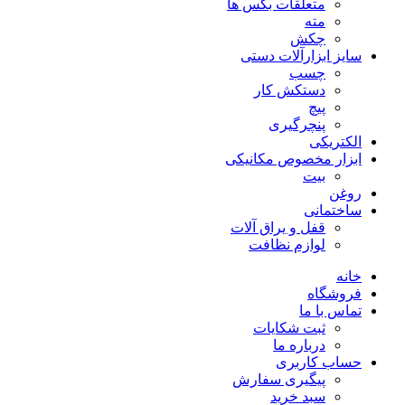
متعلقات بکس ها
مته
چکش
سایز ابزارآلات دستی
چسب
دستکش کار
پیچ
پنچرگیری
الکتریکی
ابزار مخصوص مکانیکی
بیت
روغن
ساختمانی
قفل و یراق آلات
لوازم نظافت
خانه
فروشگاه
تماس با ما
ثبت شکایات
درباره ما
حساب کاربری
پیگیری سفارش
سبد خرید