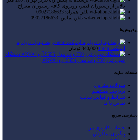
بالاتر از رستوران قصر، روبروی کافه رستوران معراج
تلفن همراه: 09027186633
تلفن تماس: 09027186633
پرفروش‌ها
رابط تبدیل دریل به
ایمپکت 6mm
340,000
تومان
دستگاه
مینی فرز 750 وات مدل 5555 آروا ARVA
صفحات سایت
سوالات متداول
پرداخت مستقیم
شرایط و قوانین سایت
تماس با ما
دسترسی سریع
حساب کاربری من
پیگیری سفارش
پرداخت