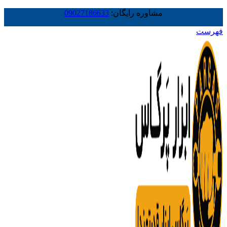
مشاوره رایگان:
09027186633
فهرست