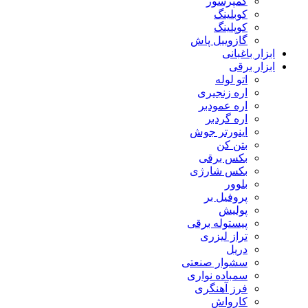
کمپرسور
کوبلینگ
کوپلینگ
گازوییل پاش
ابزار باغبانی
ابزار برقی
اتو لوله
اره زنجیری
اره عمودبر
اره گردبر
اینورتر جوش
بتن کن
بکس برقی
بکس شارژی
بلوور
پروفیل بر
پولیش
پیستوله برقی
تراز لیزری
دریل
سشوار صنعتی
سمباده نواری
فرز آهنگری
کارواش