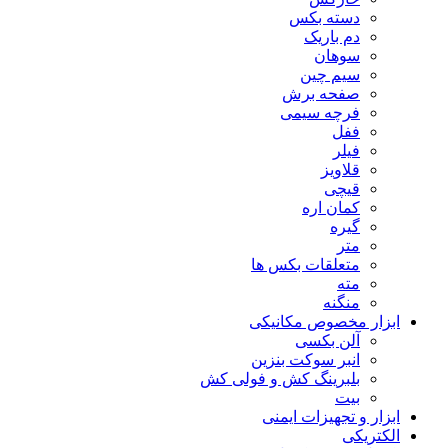
دسته بکس
دم باریک
سوهان
سیم چین
صفحه برش
فرچه سیمی
ففل
فیلر
قلاویز
قیچی
کمان اره
گیره
متر
متعلقات بکس ها
مته
منگنه
ابزار مخصوص مکانیکی
آلن بکسی
انبر سوکت بنزین
بلبرینگ کش و فولی کش
بیت
ابزار و تجهیزات ایمنی
الکتریکی