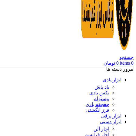
جستجو
0
items
0
تومان
مرور دسته ها
ابزار بادی
باد پاش
بکس بادی
پیستوله
جغجغه بادی
فرز انگشتی
ابزار برقی
ابزار دستی
آچار آلن
آچار فرانسه