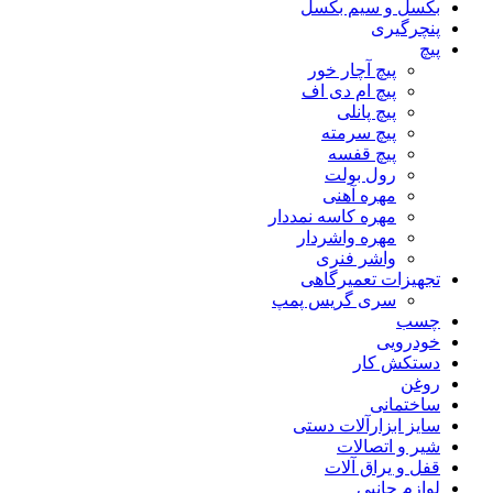
بکسل و سیم بکسل
پنچرگیری
پیچ
پیچ آچار خور
پیچ ام دی اف
پیچ پانلی
پیچ سرمته
پیچ قفسه
رول بولت
مهره آهنی
مهره کاسه نمددار
مهره واشردار
واشر فنری
تجهیزات تعمیرگاهی
سری گریس پمپ
چسب
خودرویی
دستکش کار
روغن
ساختمانی
سایز ابزارآلات دستی
شیر و اتصالات
قفل و یراق آلات
لوازم جانبی