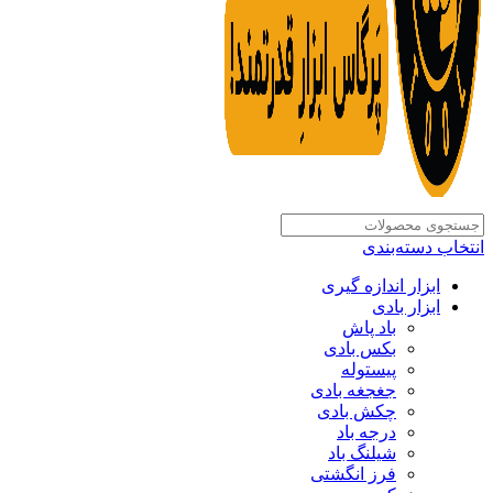
انتخاب دسته‌بندی
ابزار اندازه گیری
ابزار بادی
باد پاش
بکس بادی
پیستوله
جغجغه بادی
چکش بادی
درجه باد
شیلنگ باد
فرز انگشتی