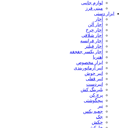
لوازم جانبی
مینی فرز
ابزار دستی
آچار
آچار آلن
آچار چرخ
آچار شلاقی
آچار فرانسه
آچار فیلتر
آچار یکسر جغجغه
آهنربا
ابزار مخصوص
انبر آرماتوربندی
انبر جوش
انبر قفلی
انبردست
بلبرینگ کش
پرچ کن
پیچگوشتی
تبر
جعبه بکس
جک
چکش
خارکش