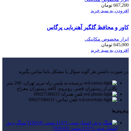
607,200
تومان
افزودن به سبد خرید
کاور و محافظ گلگیر آهنربایی پرگاس
ابزار مخصوص مکانیکی
645,000
تومان
افزودن به سبد خرید
در صورت داشتن هر گونه سوال یا مشکل باما تماس بگیرید
نرسیده به پلیس راه تبریز تهران، 200 متر
بالاتر از رستوران قصر، روبروی کافه رستوران معراج
تلفن همراه: 09027186633
تلفن تماس: 09027186633
پرفروش‌ها
سنگ برش
استیل مینی 1*115 توسن TOSAN