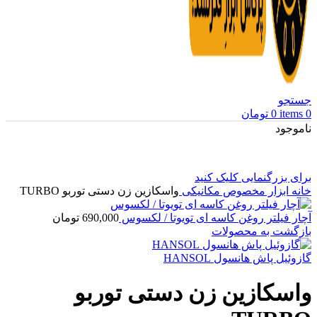
جستجو
0
items
0
تومان
ناموجود
برای بزرگنمایی کلیک کنید
خانه
ابزار مخصوص مکانیکی
واسکازین زن دستی توربو TURBO
آچار فیلتر روغن کاسه ای تویوتا / لکسوس
690,000
تومان
بازگشت به محصولات
گازوئیل پاش هانسول HANSOL
واسکازین زن دستی توربو