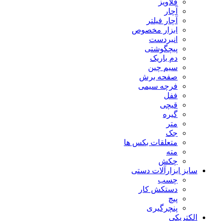
قلاویز
آچار
آچار فیلتر
ابزار مخصوص
انبردست
پیچگوشتی
دم باریک
سیم چین
صفحه برش
فرچه سیمی
ففل
قیچی
گیره
متر
جک
متعلقات بکس ها
مته
چکش
سایز ابزارآلات دستی
چسب
دستکش کار
پیچ
پنچرگیری
الکتریکی