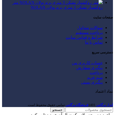
متر
روکشدار نشکن 3 متری برند نولان NOLAN
صفحات سایت
سوالات متداول
پرداخت مستقیم
شرایط و قوانین سایت
تماس با ما
دسترسی سریع
حساب کاربری من
پیگیری سفارش
پرداخت
سبد خرید
پیگیری پستی
نماد اعتماد
ابزار پرگاس
1401
فروشگاه پرگاس
.تمامی حقوق محفوظ است.
جستجو
برای دیدن محصولاتی که دنبال آن هستید تایپ کنید.