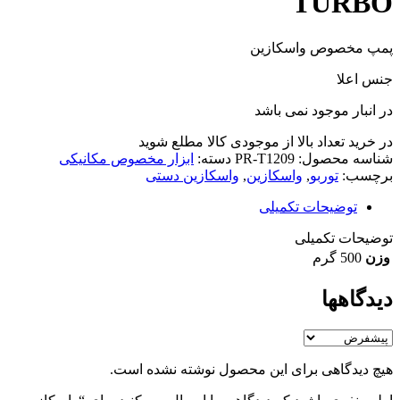
TURBO
پمپ مخصوص واسکازین
جنس اعلا
در انبار موجود نمی باشد
در خرید تعداد بالا از موجودی کالا مطلع شوید
(تماس)
شناسه محصول:
PR-T1209
دسته:
ابزار مخصوص مکانیکی
برچسب:
توربو
,
واسکازین
,
واسکازین دستی
توضیحات تکمیلی
توضیحات تکمیلی
وزن
500 گرم
دیدگاهها
هیچ دیدگاهی برای این محصول نوشته نشده است.