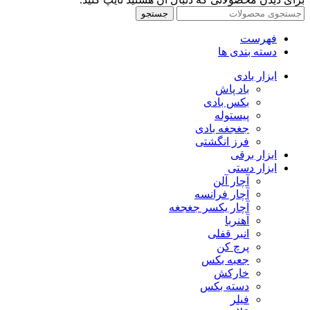
جستجو
فهرست
دسته بندی ها
ابزار بادی
باد پاش
بکس بادی
پیستوله
جغجغه بادی
فرز انگشتی
ابزار برقی
ابزار دستی
آچار آلن
آچار فرانسه
آچار یکسر جغجغه
آهنربا
انبر قفلی
پرچ کن
جعبه بکس
خارکش
دسته بکس
فیلر