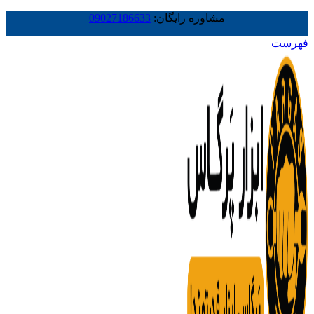
مشاوره رایگان:
09027186633
فهرست