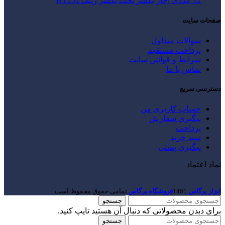
12 عددی آچار یکسر تخت یکسر رینگ HT252
صفحات سایت
سوالات متداول
پرداخت مستقیم
شرایط و قوانین سایت
تماس با ما
دسترسی سریع
حساب کاربری من
پیگیری سفارش
پرداخت
سبد خرید
پیگیری پستی
نماد اعتماد
ابزار پرگاس
1401
فروشگاه پرگاس
.تمامی حقوق محفوظ است.
جستجو
برای دیدن محصولاتی که دنبال آن هستید تایپ کنید.
جستجو