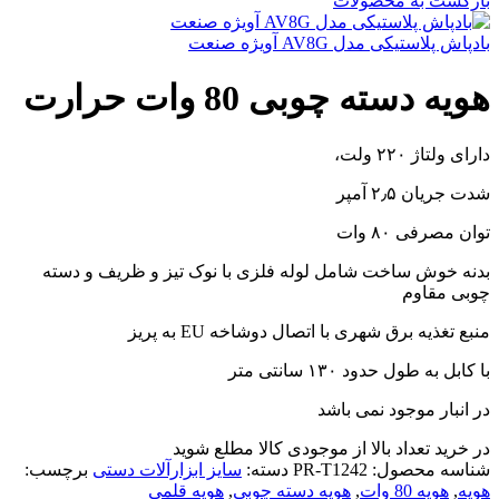
بازگشت به محصولات
بادپاش پلاستیکی مدل AV8G آویژه صنعت
هویه دسته چوبی 80 وات حرارت
دارای ولتاژ ۲۲۰ ولت،
شدت جریان ۲٫۵ آمپر
توان مصرفی ۸۰ وات
بدنه خوش ساخت شامل لوله فلزی با نوک تیز و ظریف و دسته
چوبی مقاوم
منبع تغذیه برق شهری با اتصال دوشاخه EU به پریز
با کابل به طول حدود ۱۳۰ سانتی متر
در انبار موجود نمی باشد
در خرید تعداد بالا از موجودی کالا مطلع شوید
(تماس)
شناسه محصول:
PR-T1242
دسته:
سایز ابزارآلات دستی
برچسب:
هویه
,
هویه 80 وات
,
هویه دسته چوبی
,
هویه قلمی