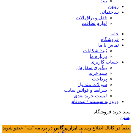
بیت
روغن
ساختمانی
قفل و یراق آلات
لوازم نظافت
خانه
فروشگاه
تماس با ما
ثبت شکایات
درباره ما
حساب کاربری
پیگیری سفارش
سبد خرید
پرداخت
سوالات متداول
شرایط و قوانین سایت
لیست خرید بعدی
ورود به سیستم / ثبت نام
سبد خرید فروشگاه
بستن
لطفاً در کانال اطلاع رسانی
ابزار پرگاس
در برنامه "بله" عضو شوید