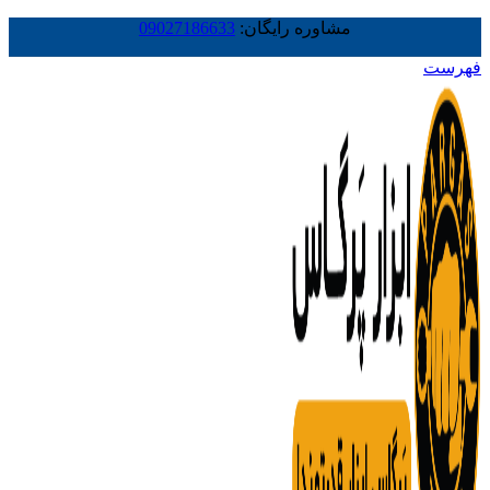
مشاوره رایگان:
09027186633
فهرست