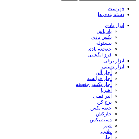
فهرست
دسته بندی ها
ابزار بادی
باد پاش
بکس بادی
پیستوله
جغجغه بادی
فرز انگشتی
ابزار برقی
ابزار دستی
آچار آلن
آچار فرانسه
آچار یکسر جغجغه
آهنربا
انبر قفلی
پرچ کن
جعبه بکس
خارکش
دسته بکس
فیلر
قلاویز
آچار