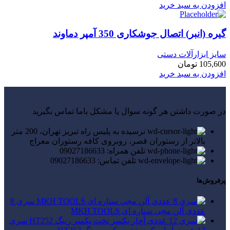
افزودن به سبد خرید
گیره (انبر) اتصال جوشکاری 350 آمپر دماوند
سایز ابزارآلات دستی
105,600
تومان
افزودن به سبد خرید
در صورت داشتن هر گونه سوال یا مشکل باما تماس بگیرید
نرسیده به پلیس راه تبریز تهران، 200 متر
بالاتر از رستوران قصر، روبروی کافه رستوران معراج
تلفن همراه: 09027186633
تلفن تماس: 09027186633
پرفروش‌ها
سری 8
عددی آلن مچی ستاره ای MKH TOOLS
سری