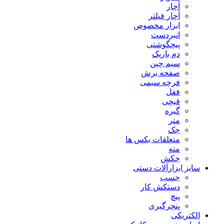
آچار
آچار فیلتر
ابزار مخصوص
انبردست
پیچگوشتی
دم باریک
سیم چین
صفحه برش
فرچه سیمی
ففل
قیچی
گیره
متر
جک
متعلقات بکس ها
مته
چکش
سایز ابزارآلات دستی
چسب
دستکش کار
پیچ
پنچرگیری
الکتریکی