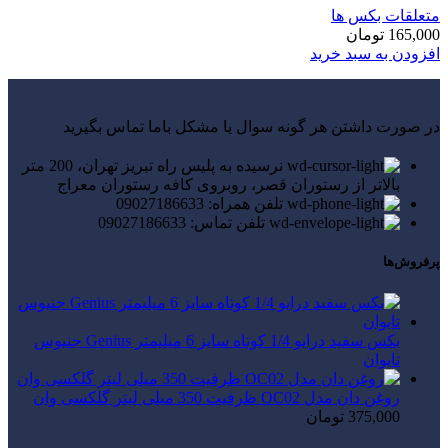
متعلقات بکس ها
165,000
تومان
افزودن به سبد خرید
در صورت داشتن هر گونه سوال یا مشکل باما تماس بگیرید
نرسیده به پلیس راه تبریز تهران، 200 متر
بالاتر از رستوران قصر، روبروی کافه رستوران معراج
تلفن همراه: 09027186633
تلفن تماس: 09027186633
پرفروش‌ها
بکس سفید درایو 1/4 کوتاه سایز 6 میلیمتر Genius جنیوس
تایوان
روغن دان مدل OC02 ظرفیت 350 میلی لیتر گلکسی وان
375,000
تومان