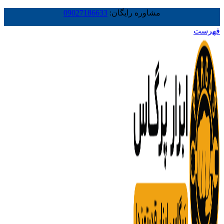
مشاوره رایگان:
09027186633
فهرست