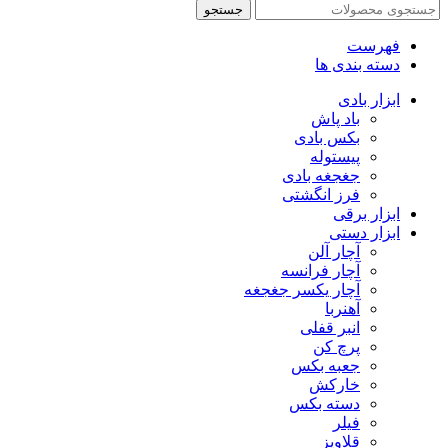
جستجو
فهرست
دسته بندی ها
ابزار بادی
باد پاش
بکس بادی
پیستوله
جغجغه بادی
فرز انگشتی
ابزار برقی
ابزار دستی
آچار آلن
آچار فرانسه
آچار یکسر جغجغه
آهنربا
انبر قفلی
پرچ کن
جعبه بکس
خارکش
دسته بکس
فیلر
قلاویز