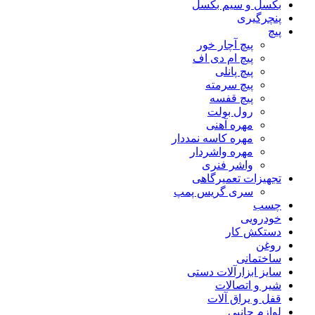
بکسل و سیم بکسل
پنچرگیری
پیچ
پیچ آچار خور
پیچ ام دی اف
پیچ پانلی
پیچ سرمته
پیچ قفسه
رول بولت
مهره آهنی
مهره کاسه نمددار
مهره واشردار
واشر فنری
تجهیزات تعمیرگاهی
سری گریس پمپ
چسب
خودرویی
دستکش کار
روغن
ساختمانی
سایز ابزارآلات دستی
شیر و اتصالات
قفل و یراق آلات
لوازم جانبی