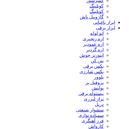
کمپرسور
کوبلینگ
کوپلینگ
گازوییل پاش
ابزار باغبانی
ابزار برقی
اتو لوله
اره زنجیری
اره عمودبر
اره گردبر
اینورتر جوش
بتن کن
بکس برقی
بکس شارژی
بلوور
پروفیل بر
پولیش
پیستوله برقی
تراز لیزری
دریل
سشوار صنعتی
سمباده نواری
فرز آهنگری
کارواش