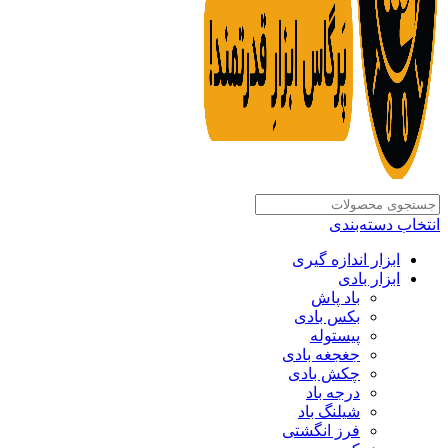
انتخاب دسته‌بندی
ابزار اندازه گیری
ابزار بادی
باد پاش
بکس بادی
پیستوله
جغجغه بادی
چکش بادی
درجه باد
شیلنگ باد
فرز انگشتی