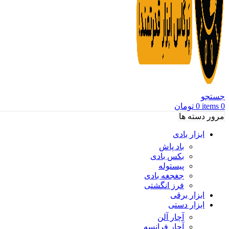
جستجو
0
items
0
تومان
مرور دسته ها
ابزار بادی
باد پاش
بکس بادی
پیستوله
جغجغه بادی
فرز انگشتی
ابزار برقی
ابزار دستی
آچار آلن
آچار فرانسه