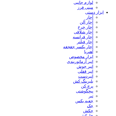
لوازم جانبی
مینی فرز
ابزار دستی
آچار
آچار آلن
آچار چرخ
آچار شلاقی
آچار فرانسه
آچار فیلتر
آچار یکسر جغجغه
آهنربا
ابزار مخصوص
انبر آرماتوربندی
انبر جوش
انبر قفلی
انبردست
بلبرینگ کش
پرچ کن
پیچگوشتی
تبر
جعبه بکس
جک
چکش
خارکش