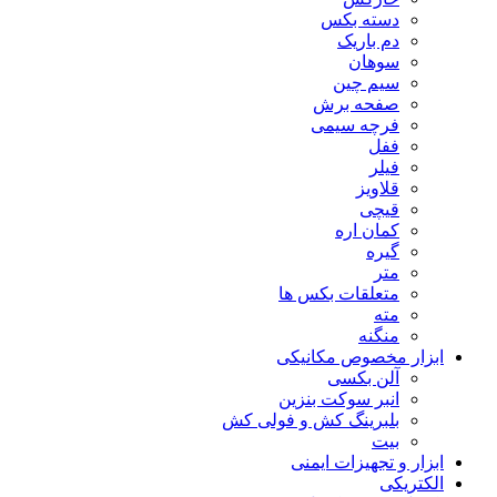
دسته بکس
دم باریک
سوهان
سیم چین
صفحه برش
فرچه سیمی
ففل
فیلر
قلاویز
قیچی
کمان اره
گیره
متر
متعلقات بکس ها
مته
منگنه
ابزار مخصوص مکانیکی
آلن بکسی
انبر سوکت بنزین
بلبرینگ کش و فولی کش
بیت
ابزار و تجهیزات ایمنی
الکتریکی