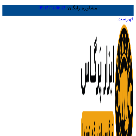
مشاوره رایگان:
09027186633
فهرست