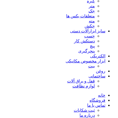
گیره
متر
جک
متعلقات بکس ها
مته
چکش
سایز ابزارآلات دستی
چسب
دستکش کار
پیچ
پنچرگیری
الکتریکی
ابزار مخصوص مکانیکی
بیت
روغن
ساختمانی
قفل و یراق آلات
لوازم نظافت
خانه
فروشگاه
تماس با ما
ثبت شکایات
درباره ما