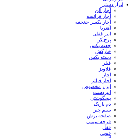
ابزار دستی
آچار آلن
آچار فرانسه
آچار یکسر جغجغه
آهنربا
انبر قفلی
پرچ کن
جعبه بکس
خارکش
دسته بکس
فیلر
قلاویز
آچار
آچار فیلتر
ابزار مخصوص
انبردست
پیچگوشتی
دم باریک
سیم چین
صفحه برش
فرچه سیمی
ففل
قیچی