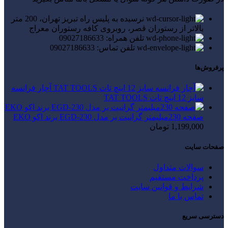
نرسیده به پلیس راه تبریز تهران، 200 متر
بالاتر از رستوران قصر، روبروی کافه رستوران معراج
تلفن همراه: 09027186633
تلفن تماس: 09027186633
پرفروش‌ها
آچار فرانسه
سایز 12 اینچ تات TAT TOOLS
صفحه 230میلیمتر گرانیت بر مدل EGD-230 برند اکو EKO
1,199,000
تومان
صفحات سایت
سوالات متداول
پرداخت مستقیم
شرایط و قوانین سایت
تماس با ما
دسترسی سریع