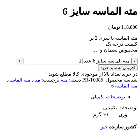
مته الماسه سایز 6
118,800
تومان
مته الماسه با سری 2 پر
کیفیت درجه یک
مخصوص سیمان و ….
مته الماسه سایز 6 عدد
افزودن به سبد خرید
در خرید تعداد بالا از موجودی کالا مطلع شوید
(تماس)
شناسه محصول:
PR-T0385
دسته:
مته
برچسب:
مته
,
مته الماسه
,
مته الماسه 6
توضیحات تکمیلی
توضیحات تکمیلی
وزن
50 گرم
کشور سازنده
چین