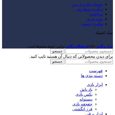
حساب کاربری من
پیگیری سفارش
پرداخت
سبد خرید
پیگیری پستی
نماد اعتماد
ابزار پرگاس
1401
فروشگاه پرگاس
.تمامی حقوق محفوظ است.
جستجو
برای دیدن محصولاتی که دنبال آن هستید تایپ کنید.
جستجو
فهرست
دسته بندی ها
ابزار بادی
باد پاش
بکس بادی
پیستوله
جغجغه بادی
فرز انگشتی
ابزار برقی