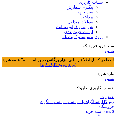
حساب کاربری
پیگیری سفارش
سبد خرید
پرداخت
سوالات متداول
شرایط و قوانین سایت
لیست خرید بعدی
ورود به سیستم / ثبت نام
سبد خرید فروشگاه
بستن
لطفاً در کانال اطلاع رسانی
ابزار پرگاس
در برنامه "بله" عضو شوید
(برای ورود کلیک کنید)
وارد شوید
بستن
حساب کاربری ندارید؟
عضویت
روبیکا
اینستاگرام
بله
واتساپ
واتساپ
تلگرام
فروشگاه
0
items
سبد خريد