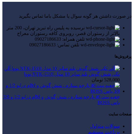
در صورت داشتن هر گونه سوال یا مشکل باما تماس بگیرید
نرسیده به پلیس راه تبریز تهران، 200 متر
بالاتر از رستوران قصر، روبروی کافه رستوران معراج
تلفن همراه: 09027186633
تلفن تماس: 09027186633
پرفروش‌ها
آلن
تکی شش گوش بلند سایز 10 مدل NTK-1510 نووا
528,000
تومان
جعبه بیت 40 پارچه ستاره ، شش گوش و Mام درایو 1/2 و 3/8
باس BOSS
صفحات سایت
سوالات متداول
پرداخت مستقیم