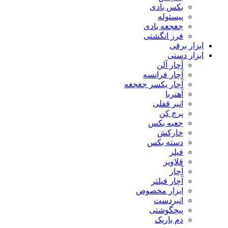
بکس بادی
پیستوله
جغجغه بادی
فرز انگشتی
ابزار برقی
ابزار دستی
آچار آلن
آچار فرانسه
آچار یکسر جغجغه
آهنربا
انبر قفلی
پرچ کن
جعبه بکس
خارکش
دسته بکس
فیلر
قلاویز
آچار
آچار فیلتر
ابزار مخصوص
انبردست
پیچگوشتی
دم باریک