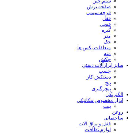
سیم چین
صفحه برش
فرچه سیمی
ففل
قیچی
گیره
متر
جک
متعلقات بکس ها
مته
چکش
سایز ابزارآلات دستی
چسب
دستکش کار
پیچ
پنچرگیری
الکتریکی
ابزار مخصوص مکانیکی
بیت
روغن
ساختمانی
قفل و یراق آلات
لوازم نظافت