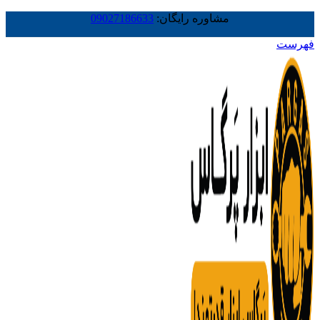
مشاوره رایگان:
09027186633
فهرست