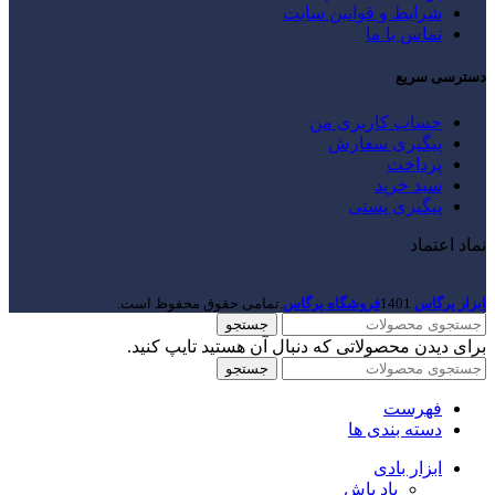
شرایط و قوانین سایت
تماس با ما
دسترسی سریع
حساب کاربری من
پیگیری سفارش
پرداخت
سبد خرید
پیگیری پستی
نماد اعتماد
ابزار پرگاس
1401
فروشگاه پرگاس
.تمامی حقوق محفوظ است.
جستجو
برای دیدن محصولاتی که دنبال آن هستید تایپ کنید.
جستجو
فهرست
دسته بندی ها
ابزار بادی
باد پاش