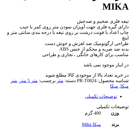
MIKA
تیغه فلزی ضخیم و ضدخش
دارای گیره فلزی جهت آویزان نمودن متر روی کمر با جیب
چاپ اعداد با فونت درشت بر روی تیغه با درجه بندی سانتی متر و
اینچ
طراحی ارگونومیک ضد لغزش و خوش دست
بدنه ضد ضربه و محکم از جنس ABS
مناسب برای کارهای خانگی ، نجاری و طراحی
در انبار موجود نمی باشد
در خرید تعداد بالا از موجودی کالا مطلع شوید
(تماس)
شناسه محصول:
PR-T0824
دسته:
متر
برچسب:
متر 5 متر
,
متر
میکا
,
میکا
توضیحات تکمیلی
توضیحات تکمیلی
وزن
400 گرم
برند
میکا Mika