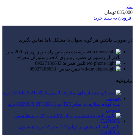
متر
685,000
تومان
افزودن به سبد خرید
در صورت داشتن هر گونه سوال یا مشکل باما تماس بگیرید
نرسیده به پلیس راه تبریز تهران، 200 متر
بالاتر از رستوران قصر، روبروی کافه رستوران معراج
تلفن همراه: 09027186633
تلفن تماس: 09027186633
پرفروش‌ها
بیت کوتاه ستاره ای سایز T25 مدل GENIUS 2T-3025 برند
جنیوس
بکس پایه بلند شش پر درایو 1/2 سایز 22 برند هانسول
HANSOL