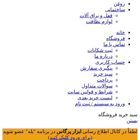
روغن
ساختمانی
قفل و یراق آلات
لوازم نظافت
خانه
فروشگاه
تماس با ما
ثبت شکایات
درباره ما
حساب کاربری
پیگیری سفارش
سبد خرید
پرداخت
سوالات متداول
شرایط و قوانین سایت
لیست خرید بعدی
ورود به سیستم / ثبت نام
سبد خرید فروشگاه
بستن
لطفاً در کانال اطلاع رسانی
ابزار پرگاس
در برنامه "بله" عضو شوید
(برای ورود کلیک کنید)