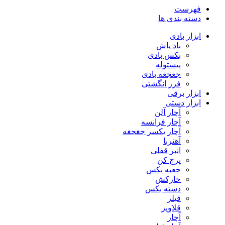
فهرست
دسته بندی ها
ابزار بادی
باد پاش
بکس بادی
پیستوله
جغجغه بادی
فرز انگشتی
ابزار برقی
ابزار دستی
آچار آلن
آچار فرانسه
آچار یکسر جغجغه
آهنربا
انبر قفلی
پرچ کن
جعبه بکس
خارکش
دسته بکس
فیلر
قلاویز
آچار