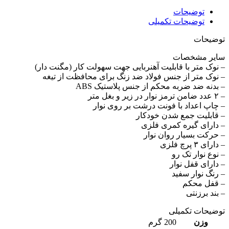
توضیحات
توضیحات تکمیلی
توضیحات
سایر مشخصات
– نوک متر با قابلیت آهنربایی جهت سهولت کار (مگنت دار)
– نوک متر از جنس فولاد ضد زنگ برای محافظت از تیغه
– بدنه ضد ضربه محکم از جنس پلاستیک ABS
– ۲ عدد ضامن ترمز نوار در زیر و بغل متر
– چاپ اعداد با فونت درشت بر روی نوار
– قابلیت جمع شدن خودکار
– دارای گیره کمری فلزی
– حرکت بسیار روان نوار
– دارای ۳ پرچ فلزی
– نوع نوار تک رو
– دارای قفل نوار
– رنگ نوار سفید
– قفل محکم
– بند برزنتی
توضیحات تکمیلی
وزن
200 گرم