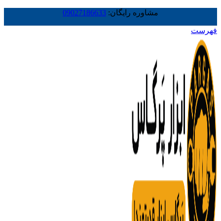
مشاوره رایگان:
09027186633
فهرست