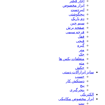
آچار فیلتر
ابزار مخصوص
انبردست
پیچگوشتی
دم باریک
سیم چین
صفحه برش
فرچه سیمی
ففل
قیچی
گیره
متر
جک
متعلقات بکس ها
مته
چکش
سایز ابزارآلات دستی
چسب
دستکش کار
پیچ
پنچرگیری
الکتریکی
ابزار مخصوص مکانیکی
بیت