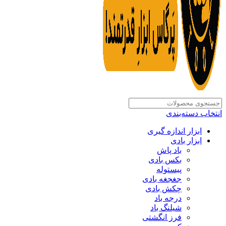
انتخاب دسته‌بندی
ابزار اندازه گیری
ابزار بادی
باد پاش
بکس بادی
پیستوله
جغجغه بادی
چکش بادی
درجه باد
شیلنگ باد
فرز انگشتی