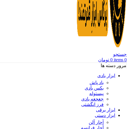
جستجو
0
items
0
تومان
مرور دسته ها
ابزار بادی
باد پاش
بکس بادی
پیستوله
جغجغه بادی
فرز انگشتی
ابزار برقی
ابزار دستی
آچار آلن
آچار فرانسه