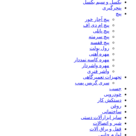
بکسل و سیم بکسل
پنچرگیری
پیچ
پیچ آچار خور
پیچ ام دی اف
پیچ پانلی
پیچ سرمته
پیچ قفسه
رول بولت
مهره آهنی
مهره کاسه نمددار
مهره واشردار
واشر فنری
تجهیزات تعمیرگاهی
سری گریس پمپ
چسب
خودرویی
دستکش کار
روغن
ساختمانی
سایز ابزارآلات دستی
شیر و اتصالات
قفل و یراق آلات
لوازم جانبی