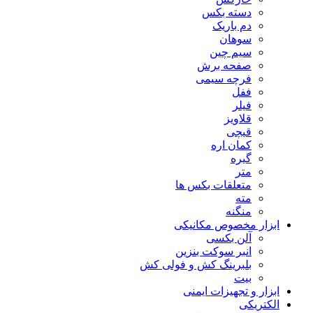
دسته بکس
دم باریک
سوهان
سیم چین
صفحه برش
فرچه سیمی
ففل
فیلر
قلاویز
قیچی
کمان اره
گیره
متر
متعلقات بکس ها
مته
منگنه
ابزار مخصوص مکانیکی
آلن بکسی
انبر سوکت بنزین
بلبرینگ کش و فولی کش
بیت
ابزار و تجهیزات ایمنی
الکتریکی