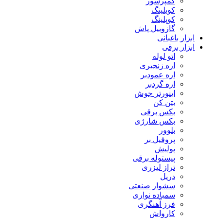
کمپرسور
کوبلینگ
کوپلینگ
گازوییل پاش
ابزار باغبانی
ابزار برقی
اتو لوله
اره زنجیری
اره عمودبر
اره گردبر
اینورتر جوش
بتن کن
بکس برقی
بکس شارژی
بلوور
پروفیل بر
پولیش
پیستوله برقی
تراز لیزری
دریل
سشوار صنعتی
سمباده نواری
فرز آهنگری
کارواش