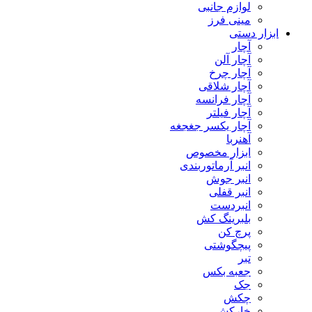
لوازم جانبی
مینی فرز
ابزار دستی
آچار
آچار آلن
آچار چرخ
آچار شلاقی
آچار فرانسه
آچار فیلتر
آچار یکسر جغجغه
آهنربا
ابزار مخصوص
انبر آرماتوربندی
انبر جوش
انبر قفلی
انبردست
بلبرینگ کش
پرچ کن
پیچگوشتی
تبر
جعبه بکس
جک
چکش
خارکش