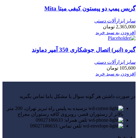
گریس پمپ دو پیستون کیفی میتا Mita
سایز ابزارآلات دستی
2,365,000
تومان
افزودن به سبد خرید
گیره (انبر) اتصال جوشکاری 350 آمپر دماوند
سایز ابزارآلات دستی
105,600
تومان
افزودن به سبد خرید
در صورت داشتن هر گونه سوال یا مشکل باما تماس بگیرید
نرسیده به پلیس راه تبریز تهران، 200 متر
بالاتر از رستوران قصر، روبروی کافه رستوران معراج
تلفن همراه: 09027186633
تلفن تماس: 09027186633
پرفروش‌ها