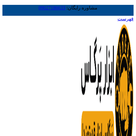
مشاوره رایگان:
09027186633
فهرست