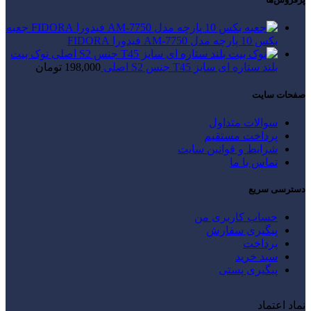
جعبه
بکس 10 پارچه مدل AM-7750 فیدورا FIDORA
نوک بیت
بلند ستاره ای سایز T45 جنس S2 اصلی
198,000
تومان
صفحات سایت
سوالات متداول
پرداخت مستقیم
شرایط و قوانین سایت
تماس با ما
دسترسی سریع
حساب کاربری من
پیگیری سفارش
پرداخت
سبد خرید
پیگیری پستی
نماد اعتماد