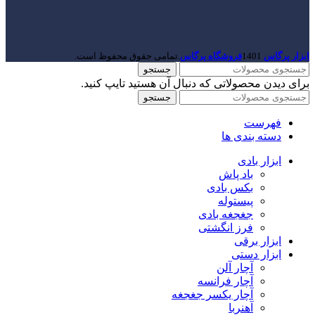
ابزار پرگاس
1401
فروشگاه پرگاس
.تمامی حقوق محفوظ است.
جستجو
برای دیدن محصولاتی که دنبال آن هستید تایپ کنید.
جستجو
فهرست
دسته بندی ها
ابزار بادی
باد پاش
بکس بادی
پیستوله
جغجغه بادی
فرز انگشتی
ابزار برقی
ابزار دستی
آچار آلن
آچار فرانسه
آچار یکسر جغجغه
آهنربا