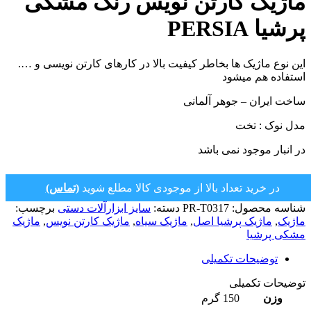
ماژیک کارتن نویس رنگ مشکی
پرشیا PERSIA
این نوع ماژیک ها بخاطر کیفیت بالا در کارهای کارتن نویسی و ….
استفاده هم میشود
ساخت ایران – جوهر آلمانی
مدل نوک : تخت
در انبار موجود نمی باشد
در خرید تعداد بالا از موجودی کالا مطلع شوید
(تماس)
شناسه محصول:
PR-T0317
دسته:
سایز ابزارآلات دستی
برچسب:
ماژیک
,
ماژیک پرشیا اصل
,
ماژیک سیاه
,
ماژیک کارتن نویس
,
ماژیک
مشکی پرشیا
توضیحات تکمیلی
توضیحات تکمیلی
وزن
150 گرم