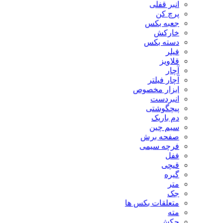
انبر قفلی
پرچ کن
جعبه بکس
خارکش
دسته بکس
فیلر
قلاویز
آچار
آچار فیلتر
ابزار مخصوص
انبردست
پیچگوشتی
دم باریک
سیم چین
صفحه برش
فرچه سیمی
ففل
قیچی
گیره
متر
جک
متعلقات بکس ها
مته
چکش