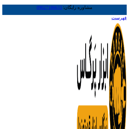
مشاوره رایگان:
09027186633
فهرست