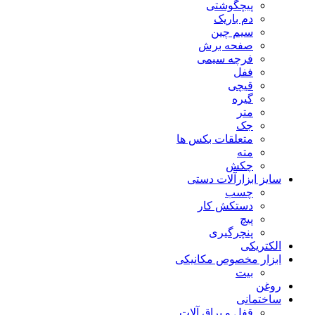
پیچگوشتی
دم باریک
سیم چین
صفحه برش
فرچه سیمی
ففل
قیچی
گیره
متر
جک
متعلقات بکس ها
مته
چکش
سایز ابزارآلات دستی
چسب
دستکش کار
پیچ
پنچرگیری
الکتریکی
ابزار مخصوص مکانیکی
بیت
روغن
ساختمانی
قفل و یراق آلات