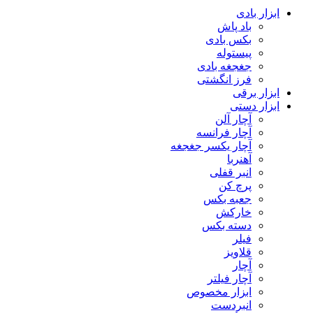
ابزار بادی
باد پاش
بکس بادی
پیستوله
جغجغه بادی
فرز انگشتی
ابزار برقی
ابزار دستی
آچار آلن
آچار فرانسه
آچار یکسر جغجغه
آهنربا
انبر قفلی
پرچ کن
جعبه بکس
خارکش
دسته بکس
فیلر
قلاویز
آچار
آچار فیلتر
ابزار مخصوص
انبردست