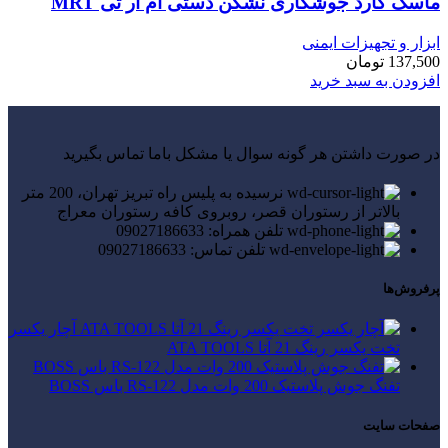
ماسک گارد جوشکاری نشکن دستی ام آر تی MRT
ابزار و تجهیزات ایمنی
137,500
تومان
افزودن به سبد خرید
در صورت داشتن هر گونه سوال یا مشکل باما تماس بگیرید
نرسیده به پلیس راه تبریز تهران، 200 متر
بالاتر از رستوران قصر، روبروی کافه رستوران معراج
تلفن همراه: 09027186633
تلفن تماس: 09027186633
پرفروش‌ها
آچار یکسر
تخت یکسر رینگ 21 آتا ATA TOOLS
تفنگ جوش پلاستیک 200 وات مدل RS-122 باس BOSS
صفحات سایت