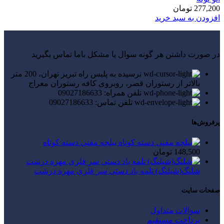
277,200
تومان
افزودن به سبد خرید
در صورت داشتن هر گونه سوال یا مشکل باما تماس بگیرید
نرسیده به پلیس راه تبریز تهران، 200 متر
بالاتر از رستوران قصر، روبروی کافه رستوران معراج
تلفن همراه: 09027186633
تلفن تماس: 09027186633
پرفروش‌ها
بیلچه مقنی دسته کوتاه
148,500
تومان
شلنگ(شیلنگ) تلمه باد دستی سر فلزی مهره درشت
صفحات سایت
سوالات متداول
پرداخت مستقیم