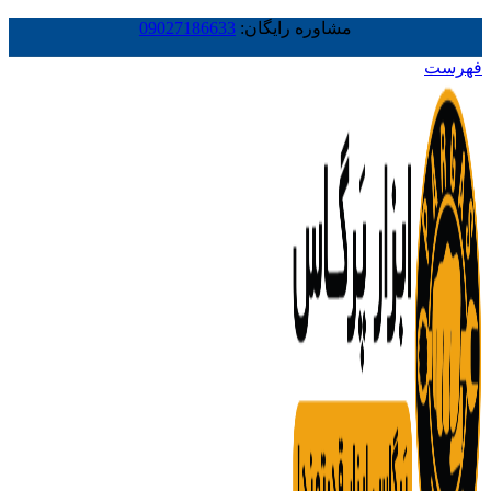
مشاوره رایگان:
09027186633
فهرست