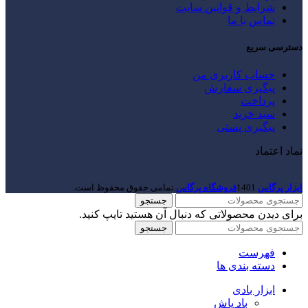
شرایط و قوانین سایت
تماس با ما
دسترسی سریع
حساب کاربری من
پیگیری سفارش
پرداخت
سبد خرید
پیگیری پستی
نماد اعتماد
ابزار پرگاس
1401
فروشگاه پرگاس
.تمامی حقوق محفوظ است.
جستجو
برای دیدن محصولاتی که دنبال آن هستید تایپ کنید.
جستجو
فهرست
دسته بندی ها
ابزار بادی
باد پاش