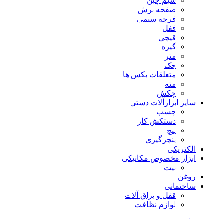
سیم چین
صفحه برش
فرچه سیمی
ففل
قیچی
گیره
متر
جک
متعلقات بکس ها
مته
چکش
سایز ابزارآلات دستی
چسب
دستکش کار
پیچ
پنچرگیری
الکتریکی
ابزار مخصوص مکانیکی
بیت
روغن
ساختمانی
قفل و یراق آلات
لوازم نظافت