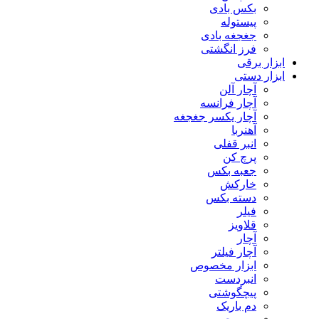
بکس بادی
پیستوله
جغجغه بادی
فرز انگشتی
ابزار برقی
ابزار دستی
آچار آلن
آچار فرانسه
آچار یکسر جغجغه
آهنربا
انبر قفلی
پرچ کن
جعبه بکس
خارکش
دسته بکس
فیلر
قلاویز
آچار
آچار فیلتر
ابزار مخصوص
انبردست
پیچگوشتی
دم باریک