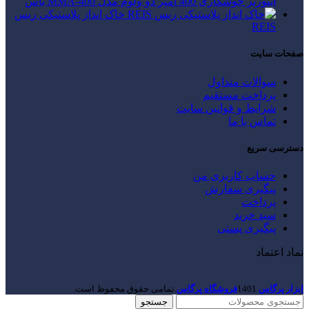
اینورتر جوشکاری 400 آمپر دو ولوم مدل MMA-400 باس
خاک انداز پلاستیکی ریس
REIS
صفحات سایت
سوالات متداول
پرداخت مستقیم
شرایط و قوانین سایت
تماس با ما
دسترسی سریع
حساب کاربری من
پیگیری سفارش
پرداخت
سبد خرید
پیگیری پستی
نماد اعتماد
ابزار پرگاس
1401
فروشگاه پرگاس
.تمامی حقوق محفوظ است.
جستجو