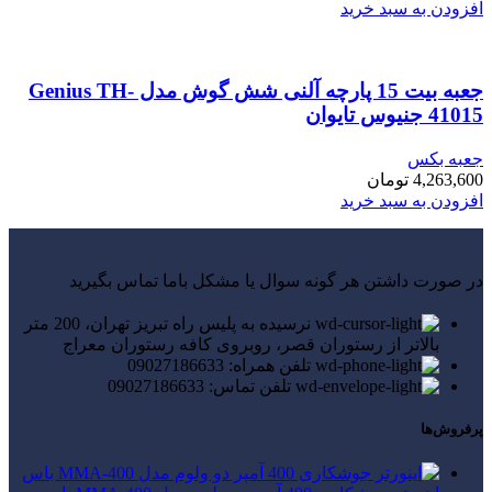
افزودن به سبد خرید
جعبه بیت 15 پارچه آلنی شش گوش مدل Genius TH-
41015 جنیوس تایوان
جعبه بکس
4,263,600
تومان
افزودن به سبد خرید
در صورت داشتن هر گونه سوال یا مشکل باما تماس بگیرید
نرسیده به پلیس راه تبریز تهران، 200 متر
بالاتر از رستوران قصر، روبروی کافه رستوران معراج
تلفن همراه: 09027186633
تلفن تماس: 09027186633
پرفروش‌ها