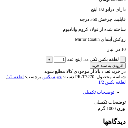
دارای درایو 1/2 اینچ
قابلیت چرخش 360 درجه
ساخته شده از فولاد کروم وانادیوم
روکش آینه‌ای Mirror Coatin
10 در انبار
لغلغه بکس تکی 1/2 اینچ عدد
افزودن به سبد خرید
در خرید تعداد بالا از موجودی کالا مطلع شوید
(تماس)
شناسه محصول:
PR-T3270
دسته:
جعبه بکس
برچسب:
لغلغه 1/2
,
لغلغه بکس 1/2
توضیحات تکمیلی
توضیحات تکمیلی
وزن
1000 گرم
دیدگاهها