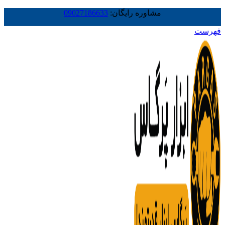
مشاوره رایگان:
09027186633
فهرست