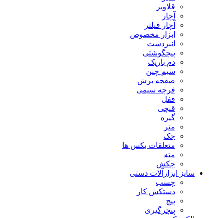
قلاویز
آچار
آچار فیلتر
ابزار مخصوص
انبردست
پیچگوشتی
دم باریک
سیم چین
صفحه برش
فرچه سیمی
ففل
قیچی
گیره
متر
جک
متعلقات بکس ها
مته
چکش
سایز ابزارآلات دستی
چسب
دستکش کار
پیچ
پنچرگیری