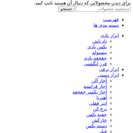
برای دیدن محصولاتی که دنبال آن هستید تایپ کنید.
جستجو
فهرست
دسته بندی ها
ابزار بادی
باد پاش
بکس بادی
پیستوله
جغجغه بادی
فرز انگشتی
ابزار برقی
ابزار دستی
آچار آلن
آچار فرانسه
آچار یکسر جغجغه
آهنربا
انبر قفلی
پرچ کن
جعبه بکس
خارکش
دسته بکس
فیلر