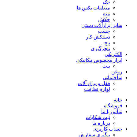
جک
متعلقات بکس ها
مته
چکش
سایز ابزارآلات دستی
چسب
دستکش کار
پیچ
پنچرگیری
الکتریکی
ابزار مخصوص مکانیکی
بیت
روغن
ساختمانی
قفل و یراق آلات
لوازم نظافت
خانه
فروشگاه
تماس با ما
ثبت شکایات
درباره ما
حساب کاربری
پیگیری سفارش