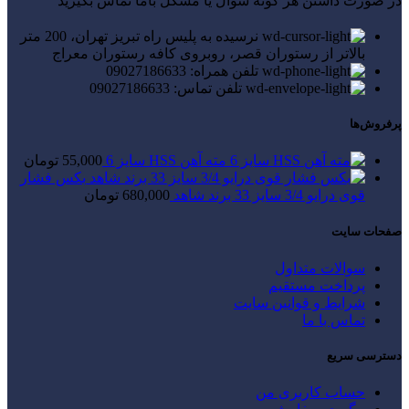
در صورت داشتن هر گونه سوال یا مشکل باما تماس بگیرید
نرسیده به پلیس راه تبریز تهران، 200 متر
بالاتر از رستوران قصر، روبروی کافه رستوران معراج
تلفن همراه: 09027186633
تلفن تماس: 09027186633
پرفروش‌ها
مته آهن HSS سایز 6
55,000
تومان
بکس فشار
قوی درایو 3/4 سایز 33 برند شاهد
680,000
تومان
صفحات سایت
سوالات متداول
پرداخت مستقیم
شرایط و قوانین سایت
تماس با ما
دسترسی سریع
حساب کاربری من