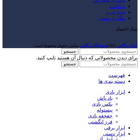
پیگیری سفارش
پرداخت
سبد خرید
پیگیری پستی
نماد اعتماد
ابزار پرگاس
1401
فروشگاه پرگاس
.تمامی حقوق محفوظ است.
جستجو
برای دیدن محصولاتی که دنبال آن هستید تایپ کنید.
جستجو
فهرست
دسته بندی ها
ابزار بادی
باد پاش
بکس بادی
پیستوله
جغجغه بادی
فرز انگشتی
ابزار برقی
ابزار دستی
آچار آلن