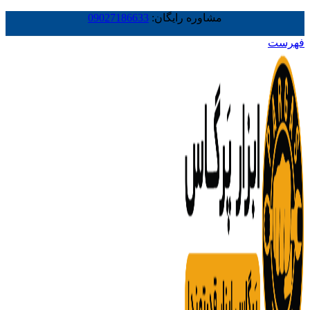
مشاوره رایگان:
09027186633
فهرست