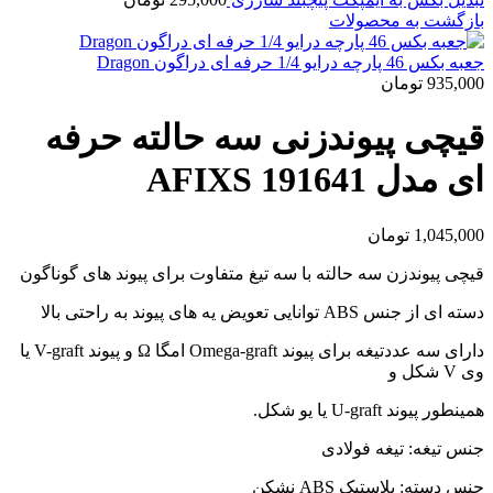
بازگشت به محصولات
جعبه بکس 46 پارچه درایو 1/4 حرفه ای دراگون Dragon
935,000
تومان
قیچی پیوندزنی سه حالته حرفه
ای مدل 191641 AFIXS
1,045,000
تومان
قیچی پیوندزن سه حالته با سه تیغ متفاوت برای پیوند های گوناگون
دسته ای از جنس ABS توانایی تعویض یه های پیوند به راحتی بالا
دارای سه عددتیغه برای پیوند Omega-graft امگا Ω و پیوند V-graft یا
وی V شکل و
همینطور پیوند U-graft یا یو شکل.
جنس تیغه: تیغه فولادی
جنس دسته: پلاستیک ABS نشکن