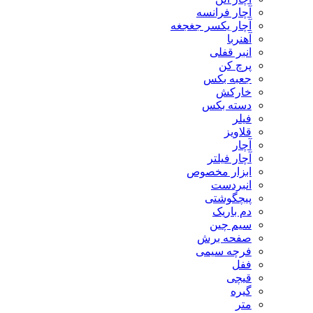
آچار فرانسه
آچار یکسر جغجغه
آهنربا
انبر قفلی
پرچ کن
جعبه بکس
خارکش
دسته بکس
فیلر
قلاویز
آچار
آچار فیلتر
ابزار مخصوص
انبردست
پیچگوشتی
دم باریک
سیم چین
صفحه برش
فرچه سیمی
ففل
قیچی
گیره
متر