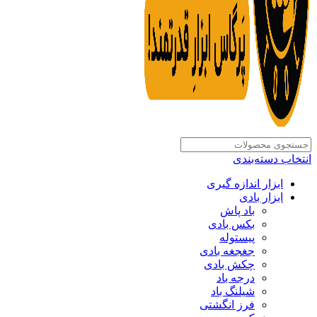
انتخاب دسته‌بندی
ابزار اندازه گیری
ابزار بادی
باد پاش
بکس بادی
پیستوله
جغجغه بادی
چکش بادی
درجه باد
شیلنگ باد
فرز انگشتی