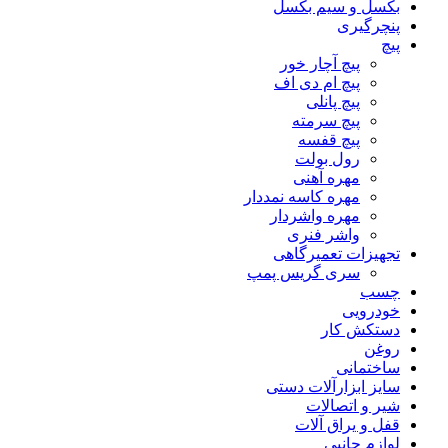
بکسل و سیم بکسل
پنچرگیری
پیچ
پیچ آچار خور
پیچ ام دی اف
پیچ پانلی
پیچ سرمته
پیچ قفسه
رول بولت
مهره آهنی
مهره کاسه نمددار
مهره واشردار
واشر فنری
تجهیزات تعمیرگاهی
سری گریس پمپ
چسب
خودرویی
دستکش کار
روغن
ساختمانی
سایز ابزارآلات دستی
شیر و اتصالات
قفل و یراق آلات
لوازم جانبی