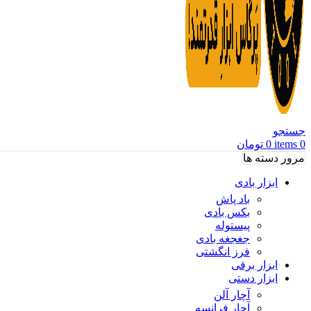
جستجو
0
items
0
تومان
مرور دسته ها
ابزار بادی
باد پاش
بکس بادی
پیستوله
جغجغه بادی
فرز انگشتی
ابزار برقی
ابزار دستی
آچار آلن
آچار فرانسه