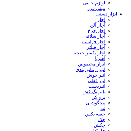
لوازم جانبی
مینی فرز
ابزار دستی
آچار
آچار آلن
آچار چرخ
آچار شلاقی
آچار فرانسه
آچار فیلتر
آچار یکسر جغجغه
آهنربا
ابزار مخصوص
انبر آرماتوربندی
انبر جوش
انبر قفلی
انبردست
بلبرینگ کش
پرچ کن
پیچگوشتی
تبر
جعبه بکس
جک
چکش
خارکش