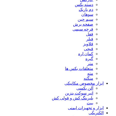
دسته بکس
دم باریک
سوهان
سیم چین
صفحه برش
فرچه سیمی
ففل
فیلر
قلاویز
قیچی
کمان اره
گیره
متر
متعلقات بکس ها
مته
منگنه
ابزار مخصوص مکانیکی
آلن بکسی
انبر سوکت بنزین
بلبرینگ کش و فولی کش
بیت
ابزار و تجهیزات ایمنی
الکتریکی