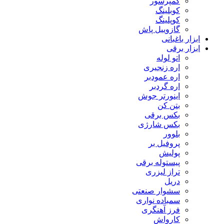
کمپرسور
کوبلینگ
کوپلینگ
گازوییل پاش
ابزار باغبانی
ابزار برقی
اتو لوله
اره زنجیری
اره عمودبر
اره گردبر
اینورتر جوش
بتن کن
بکس برقی
بکس شارژی
بلوور
پروفیل بر
پولیش
پیستوله برقی
تراز لیزری
دریل
سشوار صنعتی
سمباده نواری
فرز آهنگری
کارواش