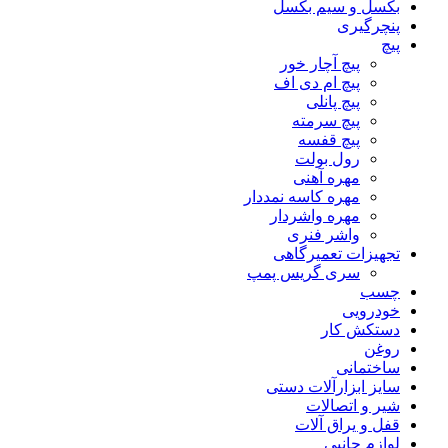
بکسل و سیم بکسل
پنچرگیری
پیچ
پیچ آچار خور
پیچ ام دی اف
پیچ پانلی
پیچ سرمته
پیچ قفسه
رول بولت
مهره آهنی
مهره کاسه نمددار
مهره واشردار
واشر فنری
تجهیزات تعمیرگاهی
سری گریس پمپ
چسب
خودرویی
دستکش کار
روغن
ساختمانی
سایز ابزارآلات دستی
شیر و اتصالات
قفل و یراق آلات
لوازم جانبی