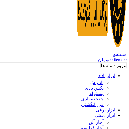
جستجو
0
items
0
تومان
مرور دسته ها
ابزار بادی
باد پاش
بکس بادی
پیستوله
جغجغه بادی
فرز انگشتی
ابزار برقی
ابزار دستی
آچار آلن
آچار فرانسه