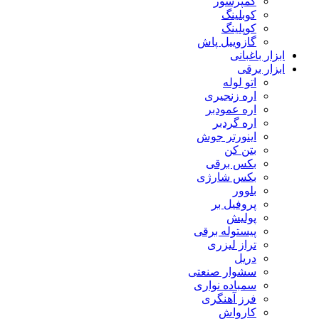
کمپرسور
کوبلینگ
کوپلینگ
گازوییل پاش
ابزار باغبانی
ابزار برقی
اتو لوله
اره زنجیری
اره عمودبر
اره گردبر
اینورتر جوش
بتن کن
بکس برقی
بکس شارژی
بلوور
پروفیل بر
پولیش
پیستوله برقی
تراز لیزری
دریل
سشوار صنعتی
سمباده نواری
فرز آهنگری
کارواش