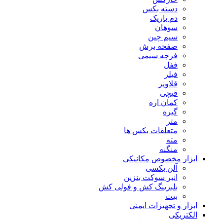
دسته بکس
دم باریک
سوهان
سیم چین
صفحه برش
فرچه سیمی
ففل
فیلر
قلاویز
قیچی
کمان اره
گیره
متر
متعلقات بکس ها
مته
منگنه
ابزار مخصوص مکانیکی
آلن بکسی
انبر سوکت بنزین
بلبرینگ کش و فولی کش
بیت
ابزار و تجهیزات ایمنی
الکتریکی