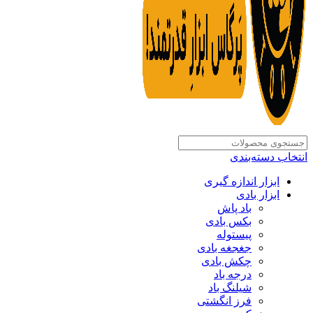
انتخاب دسته‌بندی
ابزار اندازه گیری
ابزار بادی
باد پاش
بکس بادی
پیستوله
جغجغه بادی
چکش بادی
درجه باد
شیلنگ باد
فرز انگشتی