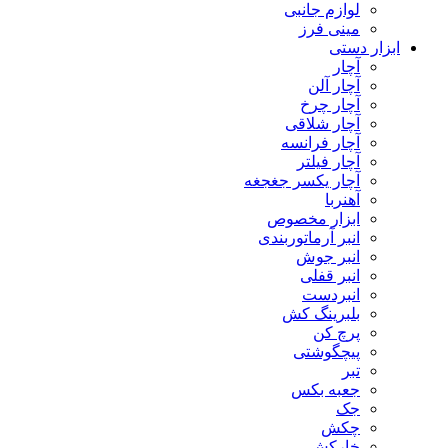
لوازم جانبی
مینی فرز
ابزار دستی
آچار
آچار آلن
آچار چرخ
آچار شلاقی
آچار فرانسه
آچار فیلتر
آچار یکسر جغجغه
آهنربا
ابزار مخصوص
انبر آرماتوربندی
انبر جوش
انبر قفلی
انبردست
بلبرینگ کش
پرچ کن
پیچگوشتی
تبر
جعبه بکس
جک
چکش
خارکش