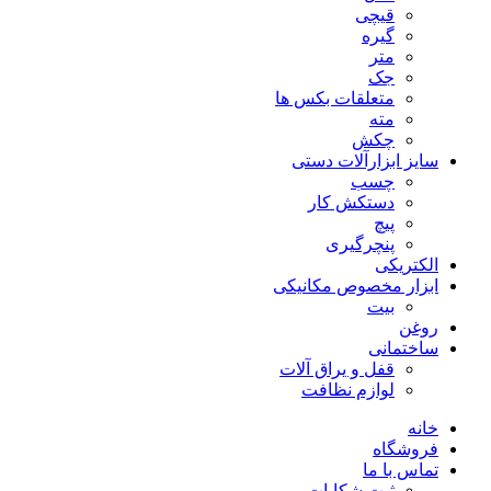
قیچی
گیره
متر
جک
متعلقات بکس ها
مته
چکش
سایز ابزارآلات دستی
چسب
دستکش کار
پیچ
پنچرگیری
الکتریکی
ابزار مخصوص مکانیکی
بیت
روغن
ساختمانی
قفل و یراق آلات
لوازم نظافت
خانه
فروشگاه
تماس با ما
ثبت شکایات