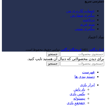
دسترسی سریع
حساب کاربری من
پیگیری سفارش
پرداخت
سبد خرید
پیگیری پستی
نماد اعتماد
ابزار پرگاس
1401
فروشگاه پرگاس
.تمامی حقوق محفوظ است.
جستجو
برای دیدن محصولاتی که دنبال آن هستید تایپ کنید.
جستجو
فهرست
دسته بندی ها
ابزار بادی
باد پاش
بکس بادی
پیستوله
جغجغه بادی