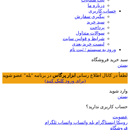
درباره ما
حساب کاربری
پیگیری سفارش
سبد خرید
پرداخت
سوالات متداول
شرایط و قوانین سایت
لیست خرید بعدی
ورود به سیستم / ثبت نام
سبد خرید فروشگاه
بستن
لطفاً در کانال اطلاع رسانی
ابزار پرگاس
در برنامه "بله" عضو شوید
(برای ورود کلیک کنید)
وارد شوید
بستن
حساب کاربری ندارید؟
عضویت
روبیکا
اینستاگرام
بله
واتساپ
واتساپ
تلگرام
فروشگاه