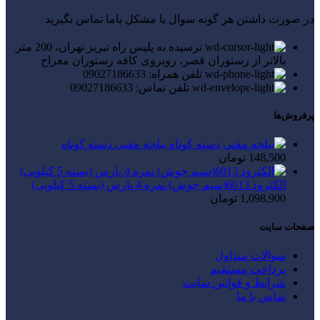
در صورت داشتن هر گونه سوال یا مشکل باما تماس بگیرید
نرسیده به پلیس راه تبریز تهران، 200 متر
بالاتر از رستوران قصر، روبروی کافه رستوران معراج
تلفن همراه: 09027186633
تلفن تماس: 09027186633
پرفروش‌ها
بیلچه مقنی دسته کوتاه
148,500
تومان
الکترود 6013(سیم جوش) نمره 4 پارس (بسته 5 کیلویی)
1,098,900
تومان
صفحات سایت
سوالات متداول
پرداخت مستقیم
شرایط و قوانین سایت
تماس با ما