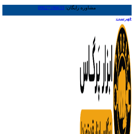
مشاوره رایگان:
09027186633
فهرست