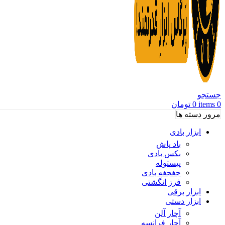
جستجو
0
items
0
تومان
مرور دسته ها
ابزار بادی
باد پاش
بکس بادی
پیستوله
جغجغه بادی
فرز انگشتی
ابزار برقی
ابزار دستی
آچار آلن
آچار فرانسه