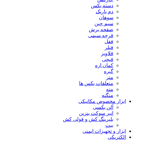
دسته بکس
دم باریک
سوهان
سیم چین
صفحه برش
فرچه سیمی
ففل
فیلر
قلاویز
قیچی
کمان اره
گیره
متر
متعلقات بکس ها
مته
منگنه
ابزار مخصوص مکانیکی
آلن بکسی
انبر سوکت بنزین
بلبرینگ کش و فولی کش
بیت
ابزار و تجهیزات ایمنی
الکتریکی