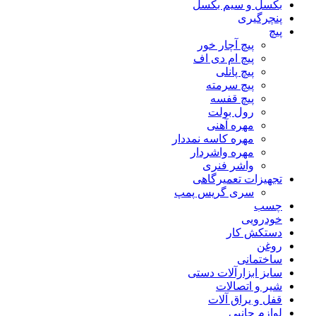
بکسل و سیم بکسل
پنچرگیری
پیچ
پیچ آچار خور
پیچ ام دی اف
پیچ پانلی
پیچ سرمته
پیچ قفسه
رول بولت
مهره آهنی
مهره کاسه نمددار
مهره واشردار
واشر فنری
تجهیزات تعمیرگاهی
سری گریس پمپ
چسب
خودرویی
دستکش کار
روغن
ساختمانی
سایز ابزارآلات دستی
شیر و اتصالات
قفل و یراق آلات
لوازم جانبی