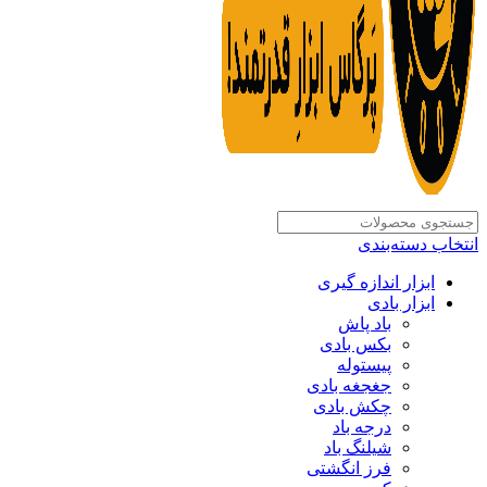
انتخاب دسته‌بندی
ابزار اندازه گیری
ابزار بادی
باد پاش
بکس بادی
پیستوله
جغجغه بادی
چکش بادی
درجه باد
شیلنگ باد
فرز انگشتی