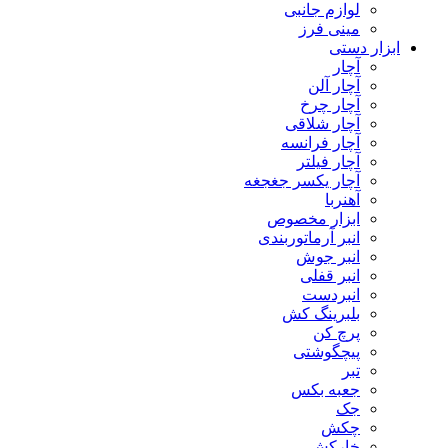
لوازم جانبی
مینی فرز
ابزار دستی
آچار
آچار آلن
آچار چرخ
آچار شلاقی
آچار فرانسه
آچار فیلتر
آچار یکسر جغجغه
آهنربا
ابزار مخصوص
انبر آرماتوربندی
انبر جوش
انبر قفلی
انبردست
بلبرینگ کش
پرچ کن
پیچگوشتی
تبر
جعبه بکس
جک
چکش
خارکش