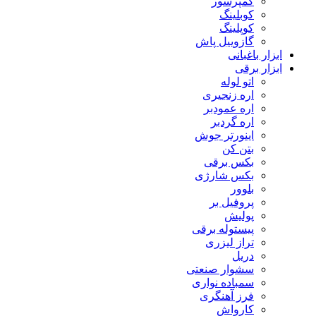
کمپرسور
کوبلینگ
کوپلینگ
گازوییل پاش
ابزار باغبانی
ابزار برقی
اتو لوله
اره زنجیری
اره عمودبر
اره گردبر
اینورتر جوش
بتن کن
بکس برقی
بکس شارژی
بلوور
پروفیل بر
پولیش
پیستوله برقی
تراز لیزری
دریل
سشوار صنعتی
سمباده نواری
فرز آهنگری
کارواش