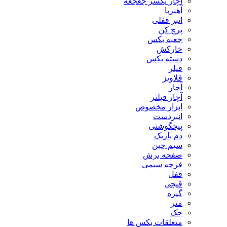
آچار یکسر جغجغه
آهنربا
انبر قفلی
پرچ کن
جعبه بکس
خارکش
دسته بکس
فیلر
قلاویز
آچار
آچار فیلتر
ابزار مخصوص
انبردست
پیچگوشتی
دم باریک
سیم چین
صفحه برش
فرچه سیمی
ففل
قیچی
گیره
متر
جک
متعلقات بکس ها