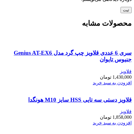
محصولات مشابه
سری 6 عددی قلاویز چپ گرد مدل Genius AT-EX6
جنیوس تایوان
قلاویز
1,430,000
تومان
افزودن به سبد خرید
قلاویز دستی سه تایی HSS سایز M10 هونگدا
قلاویز
1,858,000
تومان
افزودن به سبد خرید