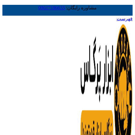
مشاوره رایگان:
09027186633
فهرست