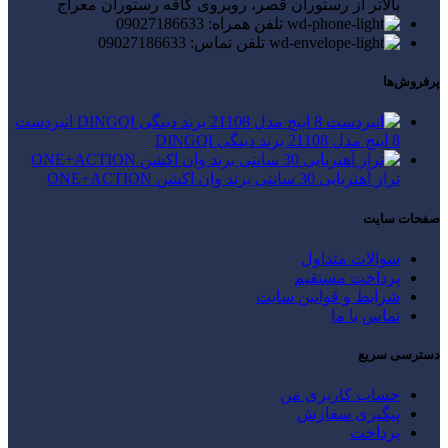
بالاتر از رستوران قصر، روبروی کافه رستوران معراج
تلفن همراه: 09027186633
تلفن تماس: 09027186633
پرفروش‌ها
انبردست
8 اینچ مدل 21108 برند دینگی DINGQI
تراز آهنربایی 30 سانتی برند وان اکشن ONE+ACTION
صفحات سایت
سوالات متداول
پرداخت مستقیم
شرایط و قوانین سایت
تماس با ما
دسترسی سریع
حساب کاربری من
پیگیری سفارش
پرداخت