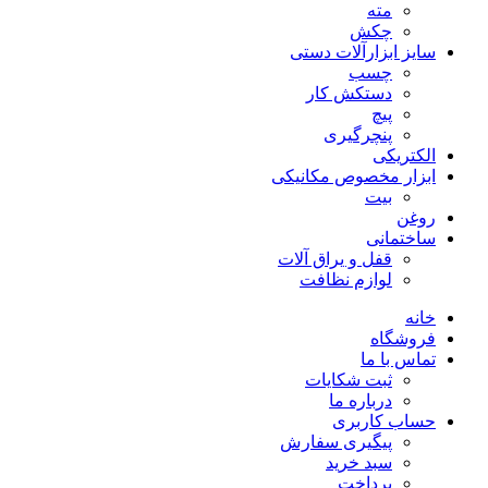
مته
چکش
سایز ابزارآلات دستی
چسب
دستکش کار
پیچ
پنچرگیری
الکتریکی
ابزار مخصوص مکانیکی
بیت
روغن
ساختمانی
قفل و یراق آلات
لوازم نظافت
خانه
فروشگاه
تماس با ما
ثبت شکایات
درباره ما
حساب کاربری
پیگیری سفارش
سبد خرید
پرداخت