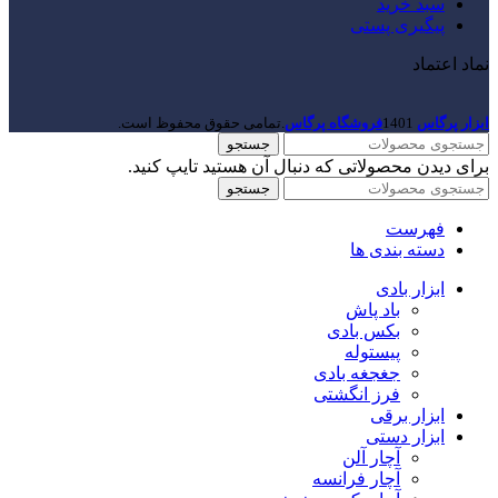
سبد خرید
پیگیری پستی
نماد اعتماد
ابزار پرگاس
1401
فروشگاه پرگاس
.تمامی حقوق محفوظ است.
جستجو
برای دیدن محصولاتی که دنبال آن هستید تایپ کنید.
جستجو
فهرست
دسته بندی ها
ابزار بادی
باد پاش
بکس بادی
پیستوله
جغجغه بادی
فرز انگشتی
ابزار برقی
ابزار دستی
آچار آلن
آچار فرانسه