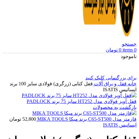
جستجو
0
items
0
تومان
ناموجود
برای بزرگنمایی کلیک کنید
خانه
قفل و یراق آلات
قفل کتابی (زرگری) فولادی سایز 100 برند
ایساتیس ISATIS
قفل آویز فولادی مدل HT252 سایز 75 برند PADLOCK
بازگشت به محصولات
فازمتر مدل C65-ST500 برند میکا MIKA TOOLS
52,800
تومان
ایساتیس ISATIS