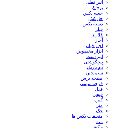
انبر قفلی
پرچ کن
جعبه بکس
خارکش
دسته بکس
فیلر
قلاویز
آچار
آچار فیلتر
ابزار مخصوص
انبردست
پیچگوشتی
دم باریک
سیم چین
صفحه برش
فرچه سیمی
ففل
قیچی
گیره
متر
جک
متعلقات بکس ها
مته
چکش