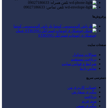
تلفن همراه: 09027186633
تلفن تماس: 09027186633
پرفروش‌ها
باد پاش آلومینیومی کوشا
عینک
جوشکاری اتومات استرانگ STRONG
صفحات سایت
سوالات متداول
پرداخت مستقیم
شرایط و قوانین سایت
تماس با ما
دسترسی سریع
حساب کاربری من
پیگیری سفارش
پرداخت
سبد خرید
پیگیری پستی