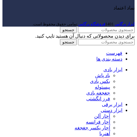
نماد اعتماد
ابزار پرگاس
1401
فروشگاه پرگاس
.تمامی حقوق محفوظ است.
جستجو
برای دیدن محصولاتی که دنبال آن هستید تایپ کنید.
جستجو
فهرست
دسته بندی ها
ابزار بادی
باد پاش
بکس بادی
پیستوله
جغجغه بادی
فرز انگشتی
ابزار برقی
ابزار دستی
آچار آلن
آچار فرانسه
آچار یکسر جغجغه
آهنربا