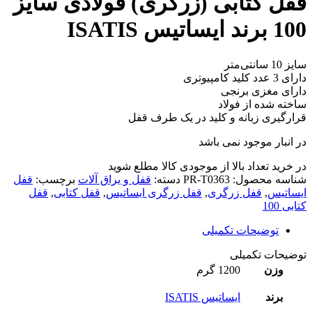
قفل کتابی (زرگری) فولادی سایز
100 برند ایساتیس ISATIS
سایز 10 سانتی‌متر
دارای 3 عدد کلید کامپیوتری
دارای مغزی برنجی
ساخته شده از فولاد
قرارگیری زبانه و کلید در یک طرف قفل
در انبار موجود نمی باشد
در خرید تعداد بالا از موجودی کالا مطلع شوید
(تماس)
شناسه محصول:
PR-T0363
دسته:
قفل و یراق آلات
برچسب:
قفل
ایساتیس
,
قفل زرگری
,
قفل زرگری ایساتیس
,
قفل کتابی
,
قفل
کتابی 100
توضیحات تکمیلی
توضیحات تکمیلی
وزن
1200 گرم
برند
ایساتیس ISATIS