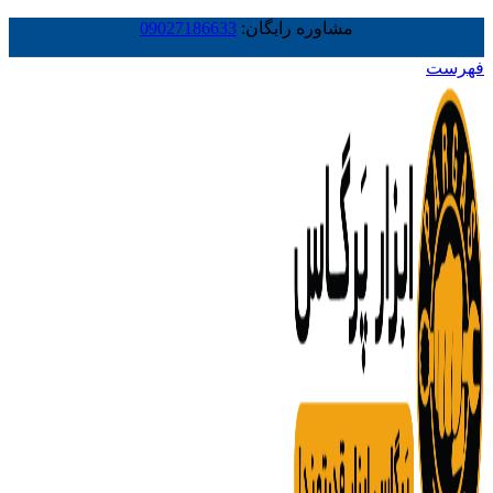
مشاوره رایگان:
09027186633
فهرست