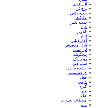
انبر قفلی
پرچ کن
جعبه بکس
خارکش
دسته بکس
فیلر
قلاویز
آچار
آچار فیلتر
ابزار مخصوص
انبردست
پیچگوشتی
دم باریک
سیم چین
صفحه برش
فرچه سیمی
ففل
قیچی
گیره
متر
جک
متعلقات بکس ها
مته