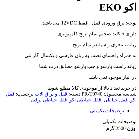
اکو EKO
توجه: برق ورودی قفل ، فقط 12VDC می باشد.
دارای 5 کلید ضخیم تمام برنج کامپیوتری
زبانه ، مغزی و سیلندر تمام برنج
به همراه راهنمای نصب به زبان فارسی و یکسال گارانتی
زبانه راست بازشو و چپ بازشو مطابق درب شما
در انبار موجود نمی باشد
در خرید تعداد بالا از موجودی کالا مطلع شوید
(تماس)
شناسه محصول:
PR-T0740
دسته:
قفل و یراق آلات
برچسب:
قفل
اکو
,
قفل حیاطی
,
قفل حیاطی اکو
,
قفل حیاطی برقی
توضیحات تکمیلی
توضیحات تکمیلی
وزن
2500 گرم