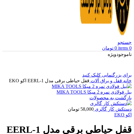
جستجو
0
items
0
تومان
ناموجود
ویژه
برای بزرگنمایی کلیک کنید
خانه
قفل و یراق آلات
قفل حیاطی برقی مدل EERL-1 اکو EKO
بیل فولادی نمره 2 میکا MIKA TOOLS
بازگشت به محصولات
دستکش کار گالری
58,000
تومان
اکو EKO
قفل حیاطی برقی مدل EERL-1