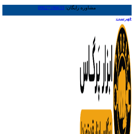
مشاوره رایگان:
09027186633
فهرست