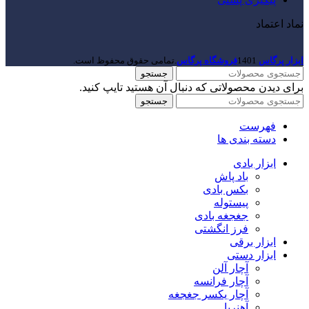
نماد اعتماد
ابزار پرگاس
1401
فروشگاه پرگاس
.تمامی حقوق محفوظ است.
جستجو
برای دیدن محصولاتی که دنبال آن هستید تایپ کنید.
جستجو
فهرست
دسته بندی ها
ابزار بادی
باد پاش
بکس بادی
پیستوله
جغجغه بادی
فرز انگشتی
ابزار برقی
ابزار دستی
آچار آلن
آچار فرانسه
آچار یکسر جغجغه
آهنربا