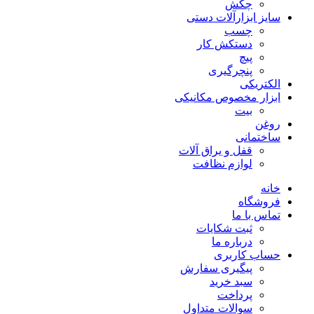
چکش
سایز ابزارآلات دستی
چسب
دستکش کار
پیچ
پنچرگیری
الکتریکی
ابزار مخصوص مکانیکی
بیت
روغن
ساختمانی
قفل و یراق آلات
لوازم نظافت
خانه
فروشگاه
تماس با ما
ثبت شکایات
درباره ما
حساب کاربری
پیگیری سفارش
سبد خرید
پرداخت
سوالات متداول