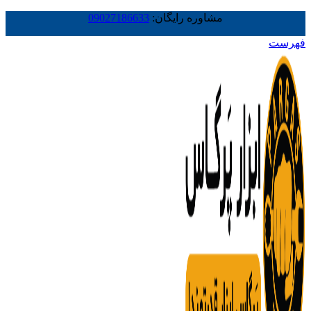
مشاوره رایگان:
09027186633
فهرست