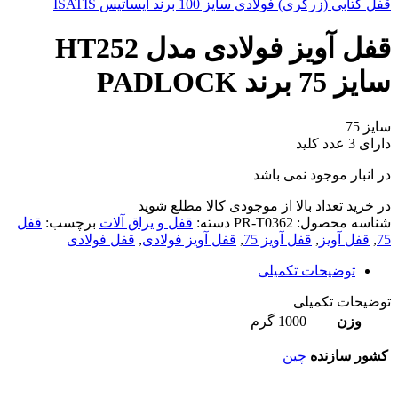
قفل کتابی (زرگری) فولادی سایز 100 برند ایساتیس ISATIS
قفل آویز فولادی مدل HT252
سایز 75 برند PADLOCK
سایز 75
دارای 3 عدد کلید
در انبار موجود نمی باشد
در خرید تعداد بالا از موجودی کالا مطلع شوید
(تماس)
شناسه محصول:
PR-T0362
دسته:
قفل و یراق آلات
برچسب:
قفل
75
,
قفل آویز
,
قفل آویز 75
,
قفل آویز فولادی
,
قفل فولادی
توضیحات تکمیلی
توضیحات تکمیلی
وزن
1000 گرم
کشور سازنده
چین