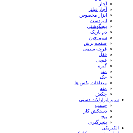
آچار
آچار فیلتر
ابزار مخصوص
انبردست
پیچگوشتی
دم باریک
سیم چین
صفحه برش
فرچه سیمی
ففل
قیچی
گیره
متر
جک
متعلقات بکس ها
مته
چکش
سایز ابزارآلات دستی
چسب
دستکش کار
پیچ
پنچرگیری
الکتریکی