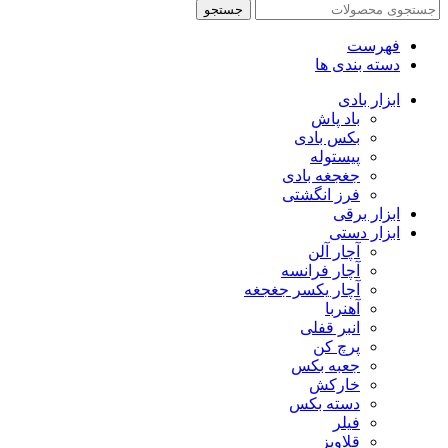
جستجو
فهرست
دسته بندی ها
ابزار بادی
باد پاش
بکس بادی
پیستوله
جغجغه بادی
فرز انگشتی
ابزار برقی
ابزار دستی
آچار آلن
آچار فرانسه
آچار یکسر جغجغه
آهنربا
انبر قفلی
پرچ کن
جعبه بکس
خارکش
دسته بکس
فیلر
قلاویز