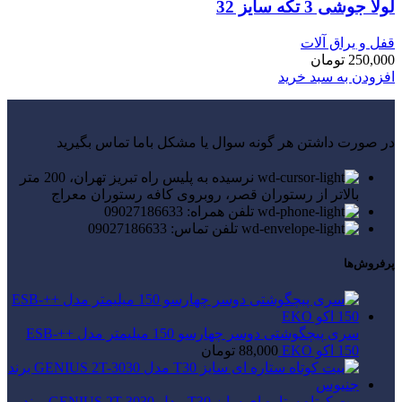
لولا جوشی 3 تکه سایز 32
قفل و یراق آلات
250,000
تومان
افزودن به سبد خرید
در صورت داشتن هر گونه سوال یا مشکل باما تماس بگیرید
نرسیده به پلیس راه تبریز تهران، 200 متر
بالاتر از رستوران قصر، روبروی کافه رستوران معراج
تلفن همراه: 09027186633
تلفن تماس: 09027186633
پرفروش‌ها
سری پیچگوشتی دوسر چهارسو 150 میلیمتر مدل ++ESB-
150 اکو EKO
88,000
تومان
بیت کوتاه ستاره ای سایز T30 مدل GENIUS 2T-3030 برند