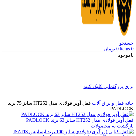
جستجو
0
items
0
تومان
ناموجود
برای بزرگنمایی کلیک کنید
خانه
قفل و یراق آلات
قفل آویز فولادی مدل HT252 سایز 75 برند
PADLOCK
قفل آویز فولادی مدل HT252 سایز 63 برند PADLOCK
بازگشت به محصولات