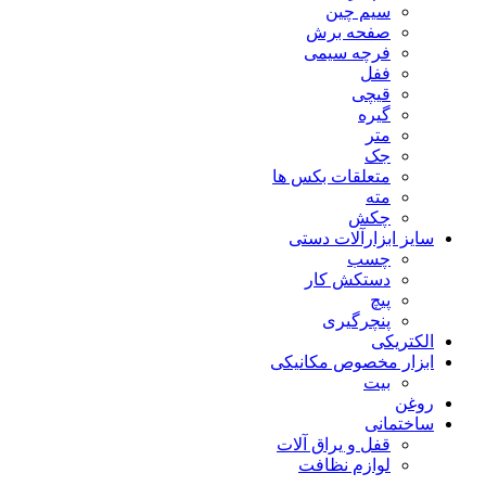
سیم چین
صفحه برش
فرچه سیمی
ففل
قیچی
گیره
متر
جک
متعلقات بکس ها
مته
چکش
سایز ابزارآلات دستی
چسب
دستکش کار
پیچ
پنچرگیری
الکتریکی
ابزار مخصوص مکانیکی
بیت
روغن
ساختمانی
قفل و یراق آلات
لوازم نظافت