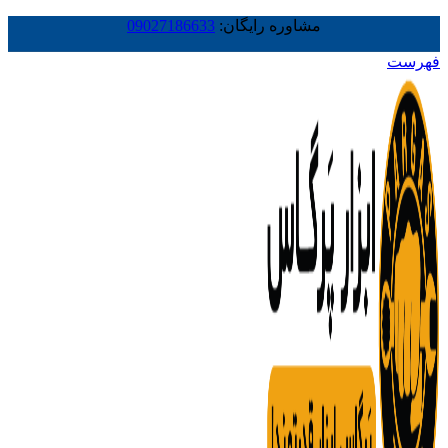
مشاوره رایگان:
09027186633
فهرست