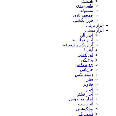
باد پاش
بکس بادی
پیستوله
جغجغه بادی
فرز انگشتی
ابزار برقی
ابزار دستی
آچار آلن
آچار فرانسه
آچار یکسر جغجغه
آهنربا
انبر قفلی
پرچ کن
جعبه بکس
خارکش
دسته بکس
فیلر
قلاویز
آچار
آچار فیلتر
ابزار مخصوص
انبردست
پیچگوشتی
دم باریک