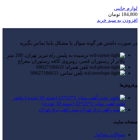
لوازم جانبی
184,800
تومان
افزودن به سبد خرید
در صورت داشتن هر گونه سوال یا مشکل باما تماس بگیرید
نرسیده به پلیس راه تبریز تهران، 200 متر
بالاتر از رستوران قصر، روبروی کافه رستوران معراج
تلفن همراه: 09027186633
تلفن تماس: 09027186633
پرفروش‌ها
واشر
تخت آهنی سایز 3*22*12 (بسته 50 عددی)
سه راهی برق تهران
صفحات سایت
سوالات متداول