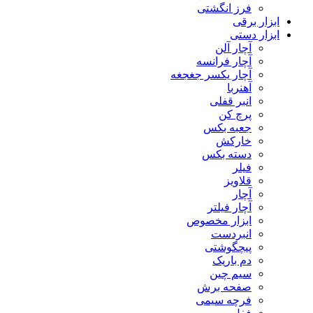
فرز انگشتی
ابزار برقی
ابزار دستی
آچار آلن
آچار فرانسه
آچار یکسر جغجغه
آهنربا
انبر قفلی
پرچ کن
جعبه بکس
خارکش
دسته بکس
فیلر
قلاویز
آچار
آچار فیلتر
ابزار مخصوص
انبردست
پیچگوشتی
دم باریک
سیم چین
صفحه برش
فرچه سیمی