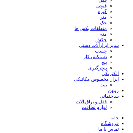
ففل
قیچی
گیره
متر
جک
متعلقات بکس ها
مته
چکش
سایز ابزارآلات دستی
چسب
دستکش کار
پیچ
پنچرگیری
الکتریکی
ابزار مخصوص مکانیکی
بیت
روغن
ساختمانی
قفل و یراق آلات
لوازم نظافت
خانه
فروشگاه
تماس با ما