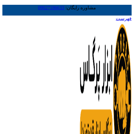
مشاوره رایگان:
09027186633
فهرست