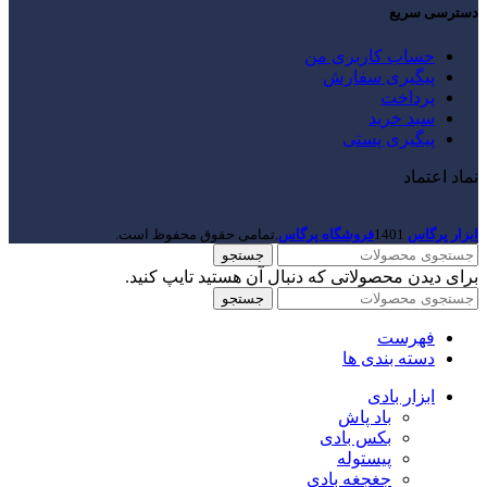
دسترسی سریع
حساب کاربری من
پیگیری سفارش
پرداخت
سبد خرید
پیگیری پستی
نماد اعتماد
ابزار پرگاس
1401
فروشگاه پرگاس
.تمامی حقوق محفوظ است.
جستجو
برای دیدن محصولاتی که دنبال آن هستید تایپ کنید.
جستجو
فهرست
دسته بندی ها
ابزار بادی
باد پاش
بکس بادی
پیستوله
جغجغه بادی