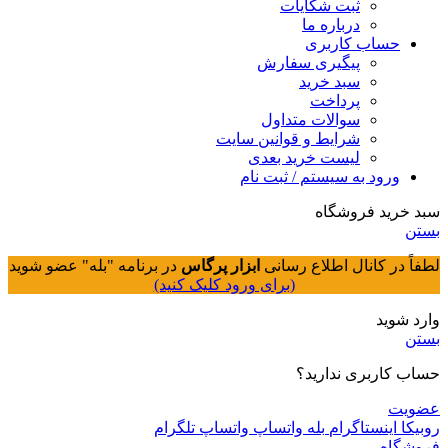
ثبت شکایات
درباره ما
حساب کاربری
پیگیری سفارش
سبد خرید
پرداخت
سوالات متداول
شرایط و قوانین سایت
لیست خرید بعدی
ورود به سیستم / ثبت نام
سبد خرید فروشگاه
بستن
لطفاً در کانال اطلاع رسانی
ابزار پرگاس
در برنامه "بله" عضو شوید
(برای ورود کلیک کنید)
وارد شوید
بستن
حساب کاربری ندارید؟
عضویت
روبیکا
اینستاگرام
بله
واتساپ
واتساپ
تلگرام
فروشگاه