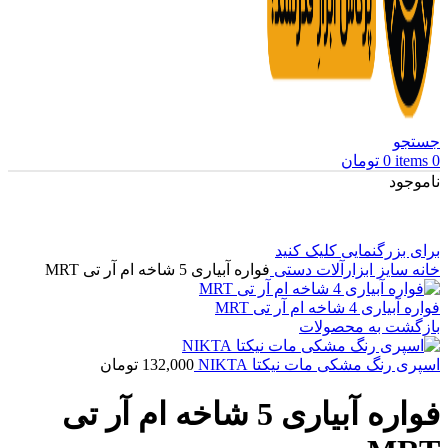
جستجو
0
items
0
تومان
ناموجود
برای بزرگنمایی کلیک کنید
خانه
سایز ابزارآلات دستی
فواره آبیاری 5 شاخه ام آر تی MRT
فواره آبیاری 4 شاخه ام آر تی MRT
بازگشت به محصولات
اسپری رنگ مشکی مات نیکتا NIKTA
132,000
تومان
فواره آبیاری 5 شاخه ام آر تی