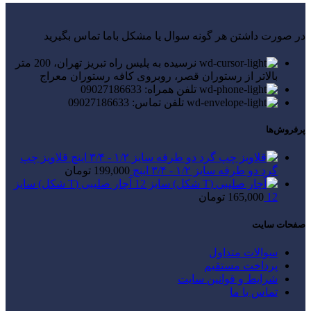
در صورت داشتن هر گونه سوال یا مشکل باما تماس بگیرید
نرسیده به پلیس راه تبریز تهران، 200 متر
بالاتر از رستوران قصر، روبروی کافه رستوران معراج
تلفن همراه: 09027186633
تلفن تماس: 09027186633
پرفروش‌ها
قلاویز چپ
گرد دو طرفه سایز ۱/۲ - ۳/۴ اینچ
199,000
تومان
آچار صلیبی (T شکل) سایز
12
165,000
تومان
صفحات سایت
سوالات متداول
پرداخت مستقیم
شرایط و قوانین سایت
تماس با ما