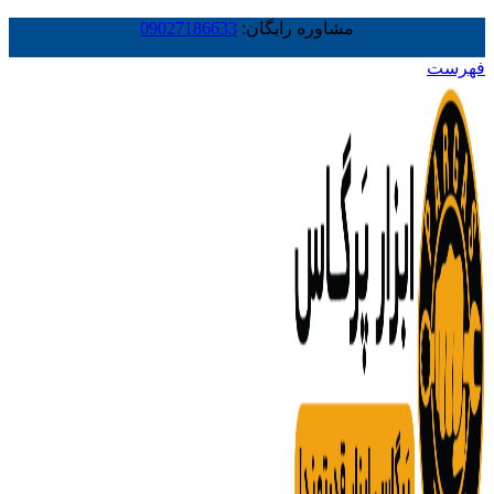
مشاوره رایگان:
09027186633
فهرست