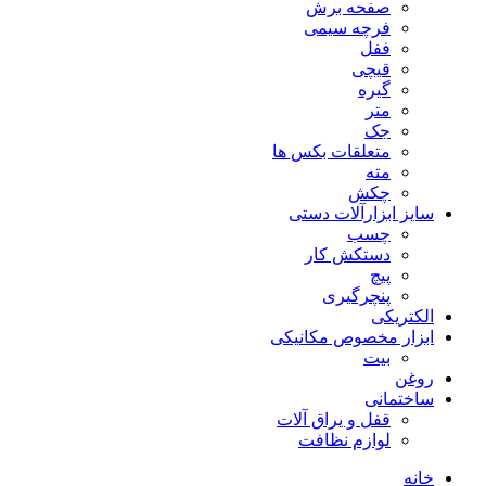
صفحه برش
فرچه سیمی
ففل
قیچی
گیره
متر
جک
متعلقات بکس ها
مته
چکش
سایز ابزارآلات دستی
چسب
دستکش کار
پیچ
پنچرگیری
الکتریکی
ابزار مخصوص مکانیکی
بیت
روغن
ساختمانی
قفل و یراق آلات
لوازم نظافت
خانه