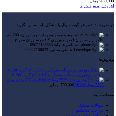
430,000
تومان
افزودن به سبد خرید
در صورت داشتن هر گونه سوال یا مشکل باما تماس بگیرید
نرسیده به پلیس راه تبریز تهران، 200 متر
بالاتر از رستوران قصر، روبروی کافه رستوران معراج
تلفن همراه: 09027186633
تلفن تماس: 09027186633
پرفروش‌ها
سنباده ورقی پوست آب سودکس(SODEX) گرید P1500
متر 7.5 متری مدل
7525 نووا NOVA
799,000
تومان
صفحات سایت
سوالات متداول
پرداخت مستقیم
شرایط و قوانین سایت