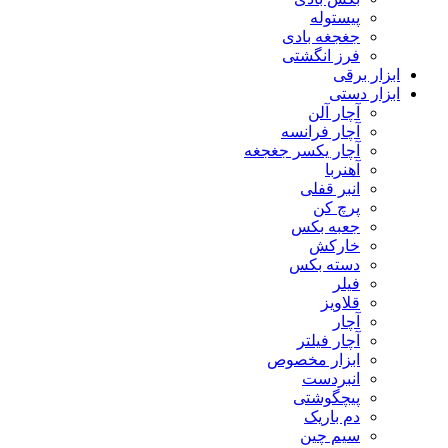
پیستوله
جغجغه بادی
فرز انگشتی
ابزار برقی
ابزار دستی
آچار آلن
آچار فرانسه
آچار یکسر جغجغه
آهنربا
انبر قفلی
پرچ کن
جعبه بکس
خارکش
دسته بکس
فیلر
قلاویز
آچار
آچار فیلتر
ابزار مخصوص
انبردست
پیچگوشتی
دم باریک
سیم چین